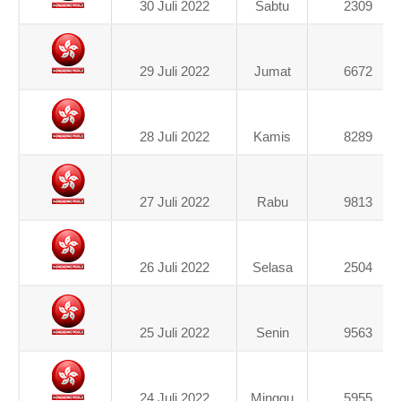
30 Juli 2022
Sabtu
2309
29 Juli 2022
Jumat
6672
28 Juli 2022
Kamis
8289
27 Juli 2022
Rabu
9813
26 Juli 2022
Selasa
2504
25 Juli 2022
Senin
9563
24 Juli 2022
Minggu
5955