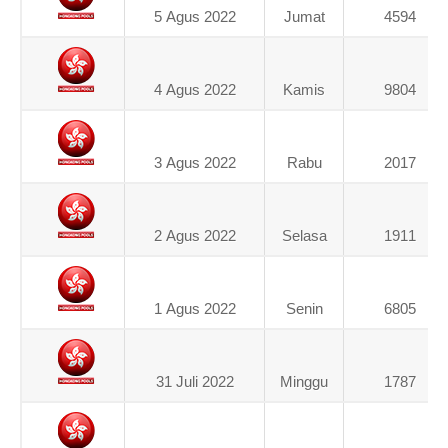
5 Agus 2022
Jumat
4594
4 Agus 2022
Kamis
9804
3 Agus 2022
Rabu
2017
2 Agus 2022
Selasa
1911
1 Agus 2022
Senin
6805
31 Juli 2022
Minggu
1787