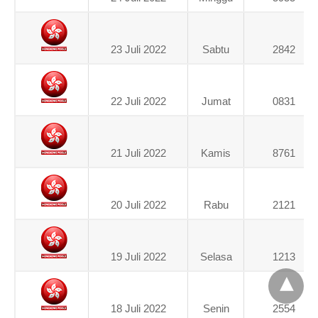
23 Juli 2022
Sabtu
2842
22 Juli 2022
Jumat
0831
21 Juli 2022
Kamis
8761
20 Juli 2022
Rabu
2121
19 Juli 2022
Selasa
1213
18 Juli 2022
Senin
2554