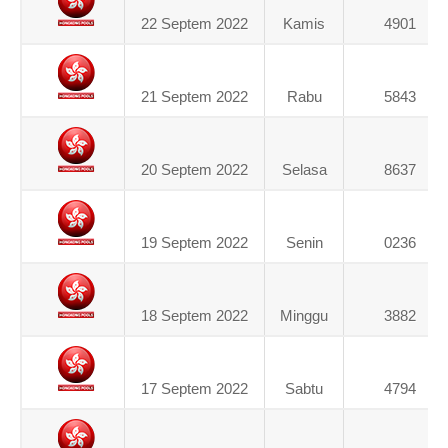
22 Septem 2022
Kamis
4901
21 Septem 2022
Rabu
5843
20 Septem 2022
Selasa
8637
19 Septem 2022
Senin
0236
18 Septem 2022
Minggu
3882
17 Septem 2022
Sabtu
4794