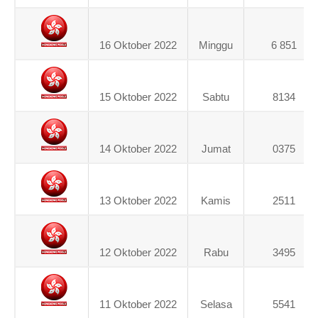
16 Oktober 2022
Minggu
6 851
15 Oktober 2022
Sabtu
8134
14 Oktober 2022
Jumat
0375
13 Oktober 2022
Kamis
2511
12 Oktober 2022
Rabu
3495
11 Oktober 2022
Selasa
5541