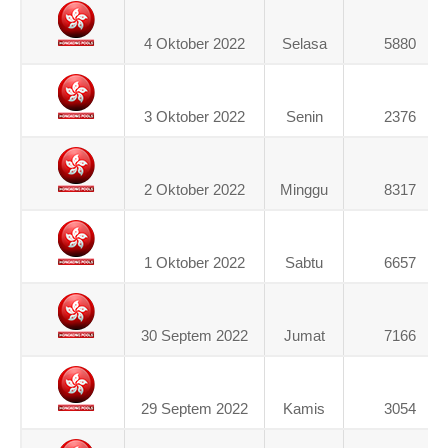
4 Oktober 2022
Selasa
5880
3 Oktober 2022
Senin
2376
2 Oktober 2022
Minggu
8317
1 Oktober 2022
Sabtu
6657
30 Septem 2022
Jumat
7166
29 Septem 2022
Kamis
3054