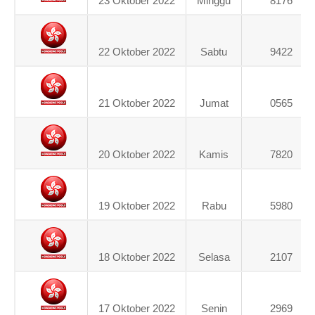
23 Oktober 2022
Minggu
8176
22 Oktober 2022
Sabtu
9422
21 Oktober 2022
Jumat
0565
20 Oktober 2022
Kamis
7820
19 Oktober 2022
Rabu
5980
18 Oktober 2022
Selasa
2107
17 Oktober 2022
Senin
2969