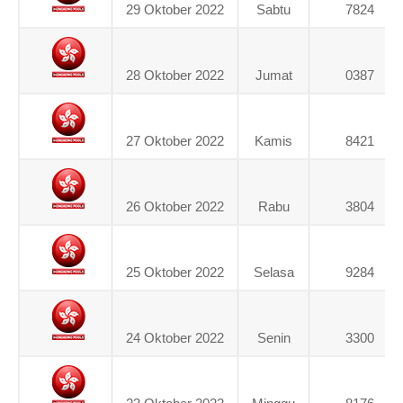
29 Oktober 2022
Sabtu
7824
28 Oktober 2022
Jumat
0387
27 Oktober 2022
Kamis
8421
26 Oktober 2022
Rabu
3804
25 Oktober 2022
Selasa
9284
24 Oktober 2022
Senin
3300