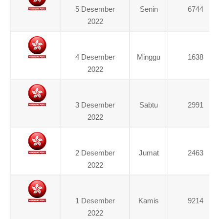
5 Desember
Senin
6744
2022
4 Desember
Minggu
1638
2022
3 Desember
Sabtu
2991
2022
2 Desember
Jumat
2463
2022
1 Desember
Kamis
9214
2022