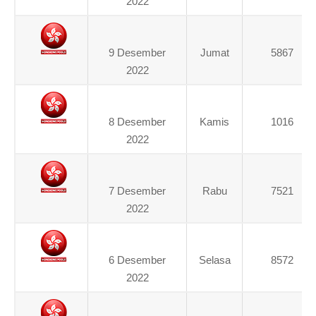
2022
9 Desember
Jumat
5867
2022
8 Desember
Kamis
1016
2022
7 Desember
Rabu
7521
2022
6 Desember
Selasa
8572
2022