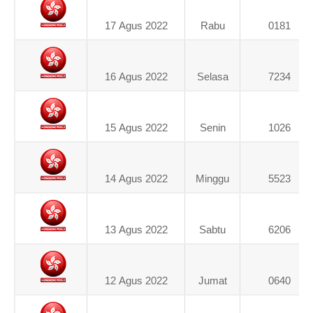
17 Agus 2022
Rabu
0181
16 Agus 2022
Selasa
7234
15 Agus 2022
Senin
1026
14 Agus 2022
Minggu
5523
13 Agus 2022
Sabtu
6206
12 Agus 2022
Jumat
0640