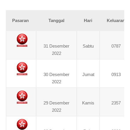
Pasaran
Tanggal
Hari
Keluaran
31 Desember
Sabtu
0787
2022
30 Desember
Jumat
0913
2022
29 Desember
Kamis
2357
2022