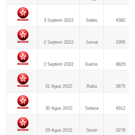
3 Septem 2022
Sabtu
4382
2 Septem 2022
Jumat
1995
1 Septem 2022
Kamis
8829
31 Agus 2022
Rabu
3875
30 Agus 2022
Selasa
4912
29 Agus 2022
Senin
3278