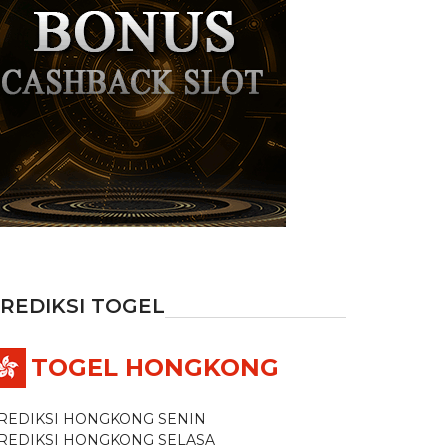
REDIKSI TOGEL
TOGEL HONGKONG
REDIKSI HONGKONG SENIN
REDIKSI HONGKONG SELASA