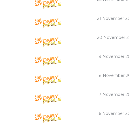
21 November 2
20 November 2
19 November 2
18 November 2
17 November 2
16 November 2