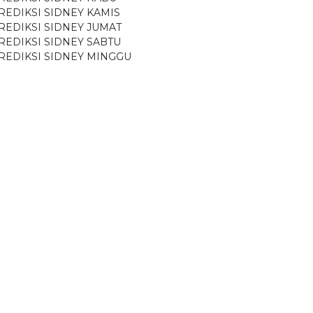
REDIKSI SIDNEY KAMIS
REDIKSI SIDNEY JUMAT
REDIKSI SIDNEY SABTU
REDIKSI SIDNEY MINGGU