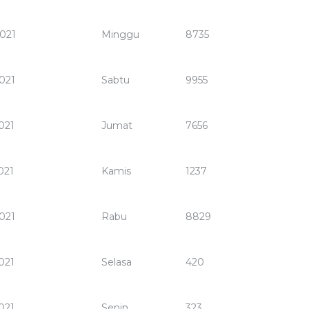
021
Minggu
8735
021
Sabtu
9955
021
Jumat
7656
021
Kamis
1237
021
Rabu
8829
021
Selasa
420
021
Senin
323