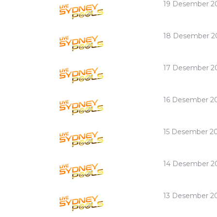
19 Desember 2
18 Desember 2
17 Desember 2
16 Desember 2
15 Desember 2
14 Desember 2
13 Desember 2