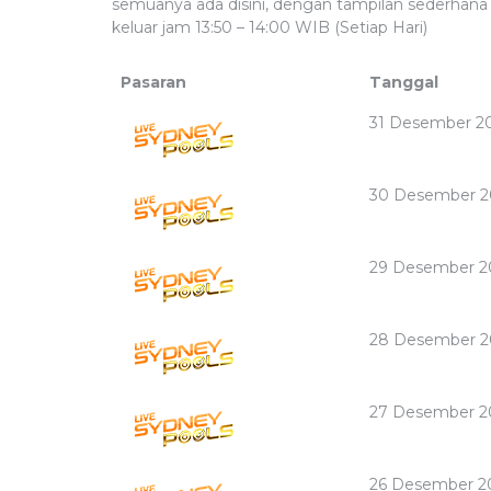
semuanya ada disini, dengan tampilan sederhana 
keluar jam 13:50 – 14:00 WIB (Setiap Hari)
Pasaran
Tanggal
31 Desember 2
30 Desember 2
29 Desember 2
28 Desember 2
27 Desember 2
26 Desember 2