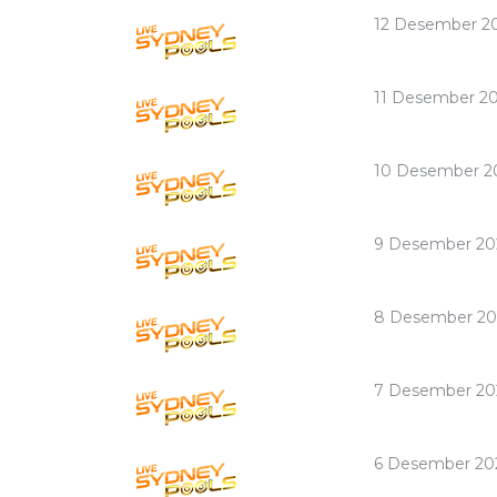
12 Desember 2
11 Desember 2
10 Desember 2
9 Desember 20
8 Desember 20
7 Desember 20
6 Desember 20