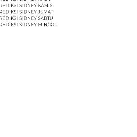
REDIKSI SIDNEY KAMIS
REDIKSI SIDNEY JUMAT
REDIKSI SIDNEY SABTU
REDIKSI SIDNEY MINGGU