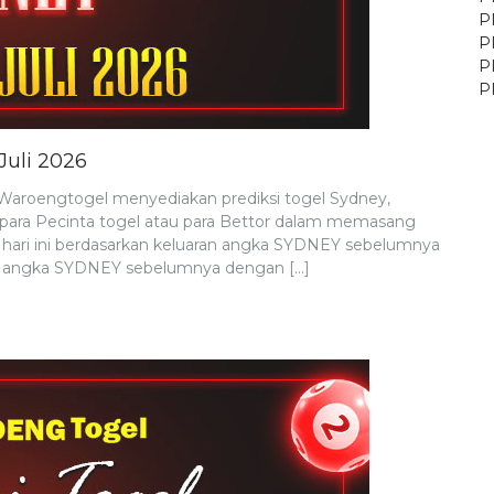
P
P
P
P
Juli 2026
– Waroengtogel menyediakan prediksi togel Sydney,
para Pecinta togel atau para Bettor dalam memasang
dir hari ini berdasarkan keluaran angka SYDNEY sebelumnya
aran angka SYDNEY sebelumnya dengan […]