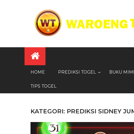
Skip
to
content
HOME
PREDIKSI TOGEL
BUKU MIM
TIPS TOGEL
KATEGORI:
PREDIKSI SIDNEY JU