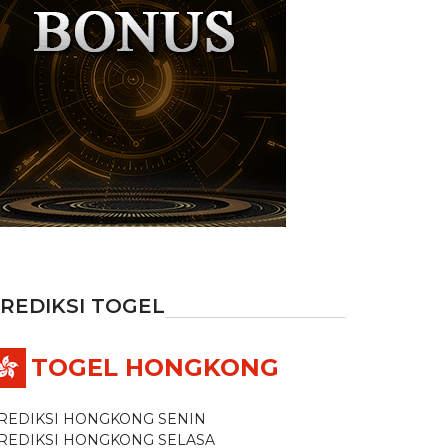
REDIKSI TOGEL
TOGEL HONGKONG
REDIKSI HONGKONG SENIN
REDIKSI HONGKONG SELASA