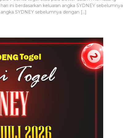
dir hari ini berdasarkan keluaran angka SYDNEY sebelumnya
aran angka SYDNEY sebelumnya dengan […]