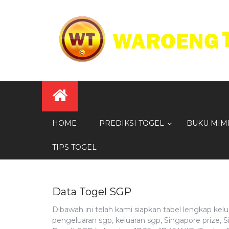
Skip
to
content
HOME
PREDIKSI TOGEL
BUKU MIM
TIPS TOGEL
Data Togel SGP
Dibawah ini telah kami siapkan tabel lengkap kelu
pengeluaran sgp, keluaran sgp, Singapore prize, S