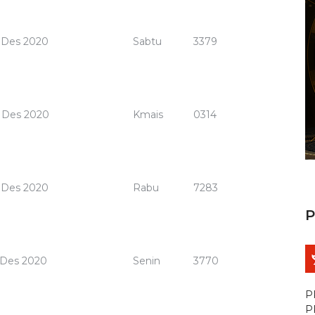
 Des 2020
Sabtu
3379
 Des 2020
Kmais
0314
 Des 2020
Rabu
7283
P
 Des 2020
Senin
3770
P
P