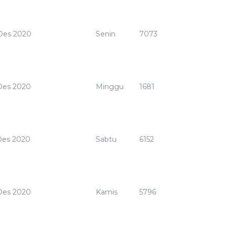
Des 2020
Senin
7073
Des 2020
Minggu
1681
Des 2020
Sabtu
6152
Des 2020
Kamis
5796