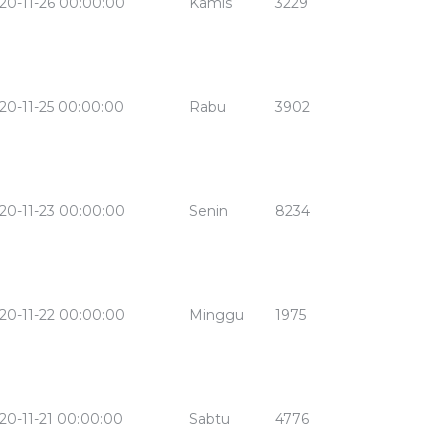
20-11-26 00:00:00
Kamis
3229
20-11-25 00:00:00
Rabu
3902
20-11-23 00:00:00
Senin
8234
20-11-22 00:00:00
Minggu
1975
20-11-21 00:00:00
Sabtu
4776