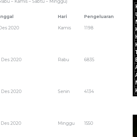
 Rabu – Kamis – Sabtu – Minggu)
nggal
Hari
Pengeluaran
Des 2020
Kamis
1198
 Des 2020
Rabu
6835
 Des 2020
Senin
4134
 Des 2020
Minggu
1550