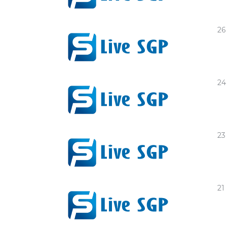
26
24
23
21