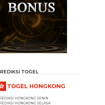
REDIKSI TOGEL
TOGEL HONGKONG
REDIKSI HONGKONG SENIN
REDIKSI HONGKONG SELASA