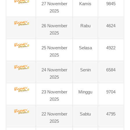
27 November
Kamis
9845
2025
26 November
Rabu
4624
2025
25 November
Selasa
4922
2025
24 November
Senin
6584
2025
23 November
Minggu
9704
2025
22 November
Sabtu
4795
2025