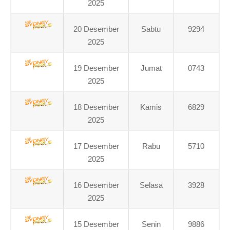
2025
20 Desember
Sabtu
9294
2025
19 Desember
Jumat
0743
2025
18 Desember
Kamis
6829
2025
17 Desember
Rabu
5710
2025
16 Desember
Selasa
3928
2025
15 Desember
Senin
9886