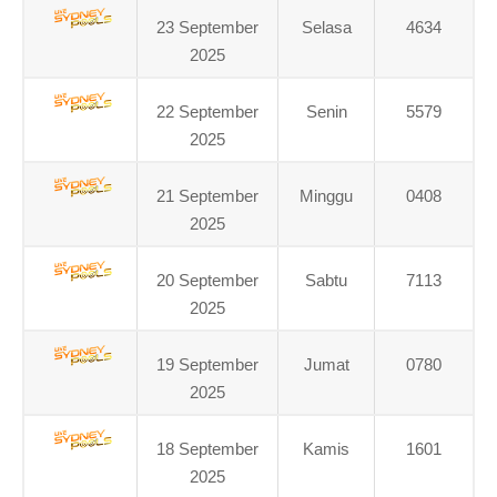
23 September
Selasa
4634
2025
22 September
Senin
5579
2025
21 September
Minggu
0408
2025
20 September
Sabtu
7113
2025
19 September
Jumat
0780
2025
18 September
Kamis
1601
2025