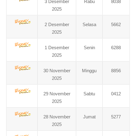
3 Desember
Rabu
8038
2025
2 Desember
Selasa
5662
2025
1 Desember
Senin
6288
2025
30 November
Minggu
8856
2025
29 November
Sabtu
0412
2025
28 November
Jumat
5277
2025