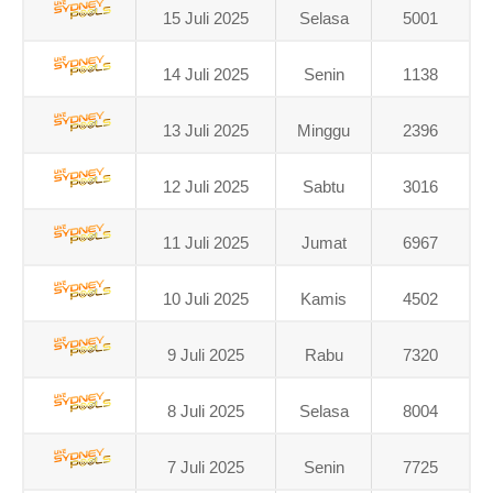
15 Juli 2025
Selasa
5001
14 Juli 2025
Senin
1138
13 Juli 2025
Minggu
2396
12 Juli 2025
Sabtu
3016
11 Juli 2025
Jumat
6967
10 Juli 2025
Kamis
4502
9 Juli 2025
Rabu
7320
8 Juli 2025
Selasa
8004
7 Juli 2025
Senin
7725