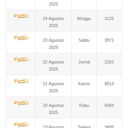
2025
24 Agustus
Minggu
3125
2025
23 Agustus
Sabtu
3971
2025
22 Agustus
Jumat
2163
2025
21 Agustus
Kamis
8013
2025
20 Agustus
Rabu
8384
2025
19 Agustus
Selasa
9499