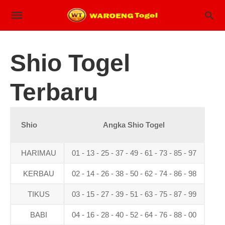
Shio Togel
Terbaru
Shio
Angka Shio Togel
HARIMAU
01 - 13 - 25 - 37 - 49 - 61 - 73 - 85 - 97
KERBAU
02 - 14 - 26 - 38 - 50 - 62 - 74 - 86 - 98
TIKUS
03 - 15 - 27 - 39 - 51 - 63 - 75 - 87 - 99
BABI
04 - 16 - 28 - 40 - 52 - 64 - 76 - 88 - 00