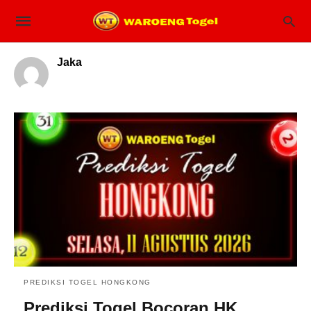
Jaka
PREDIKSI TOGEL HONGKONG
Prediksi Togel Bocoran HK