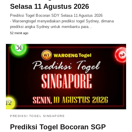
Selasa 11 Agustus 2026
Prediksi Togel Bocoran SDY Selasa 11 Agustus 2026
- Waroengtogel menyediakan prediksi togel Sydney, dimana
prediksi angka Sydney untuk membantu para…
52 menit ago
PREDIKSI TOGEL SINGAPORE
Prediksi Togel Bocoran SGP