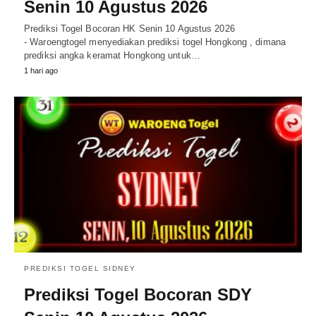
Senin 10 Agustus 2026
Prediksi Togel Bocoran HK Senin 10 Agustus 2026
- Waroengtogel menyediakan prediksi togel Hongkong , dimana
prediksi angka keramat Hongkong untuk…
1 hari ago
PREDIKSI TOGEL SIDNEY
Prediksi Togel Bocoran SDY