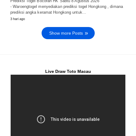
Prediksi Togel Bocoran HK Sabtu 8 Agustus 2026
- Waroengtogel menyediakan prediksi togel Hongkong , dimana
prediksi angka keramat Hongkong untuk…
3 hari ago
Show more Posts
Live Draw Toto Macau