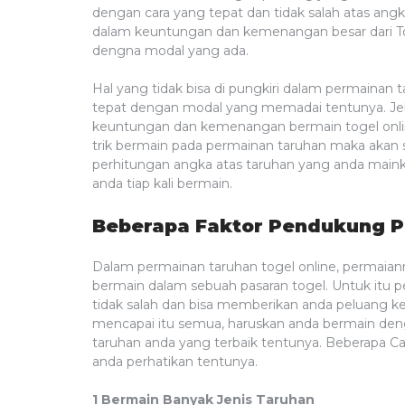
dengan cara yang tepat dan tidak salah atas an
dalam keuntungan dan kemenangan besar dari To
dengna modal yang ada.
Hal yang tidak bisa di pungkiri dalam permainan
tepat dengan modal yang memadai tentunya. Je
keuntungan dan kemenangan bermain togel onli
trik bermain pada permainan taruhan maka akan
perhitungan angka atas taruhan yang anda main
anda tiap kali bermain.
Beberapa Faktor Pendukung P
Dalam permainan taruhan togel online, permaiann
bermain dalam sebuah pasaran togel. Untuk itu p
tidak salah dan bisa memberikan anda peluan
mencapai itu semua, haruskan anda bermain de
taruhan anda yang terbaik tentunya. Beberapa 
anda perhatikan tentunya.
1 Bermain Banyak Jenis Taruhan