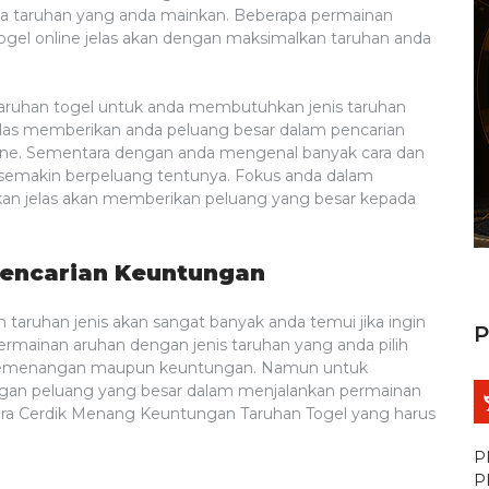
gka taruhan yang anda mainkan. Beberapa permainan
gel online jelas akan dengan maksimalkan taruhan anda
 taruhan togel untuk anda membutuhkan jenis taruhan
las memberikan anda peluang besar dalam pencarian
ne. Sementara dengan anda mengenal banyak cara dan
 semakin berpeluang tentunya. Fokus anda dalam
kan jelas akan memberikan peluang yang besar kepada
encarian Keuntungan
 taruhan jenis akan sangat banyak anda temui jika ingin
P
ermainan aruhan dengan jenis taruhan yang anda pilih
g kemenangan maupun keuntungan. Namun untuk
ngan peluang yang besar dalam menjalankan permainan
Cara Cerdik Menang Keuntungan Taruhan Togel yang harus
P
P