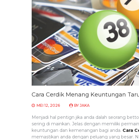
Cara Cerdik Menang Keuntungan Tar
MEI 12, 2026
BY
JAKA
Menjadi hal pentign jika anda dalah seorang be
sering di mainkan. Jelas dengan memiliki perma
keuntungan dan kemenangan bagi anda.
Cara C
memastikan anda dengan peluang yang besar. N