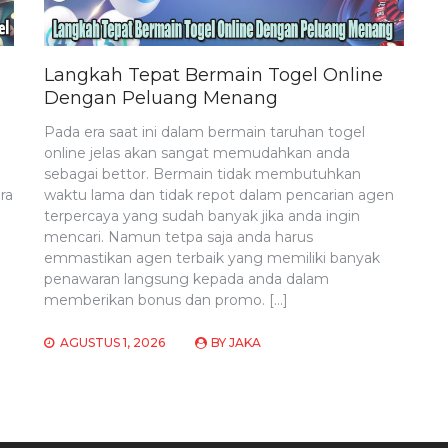
Langkah Tepat Bermain Togel Online
Dengan Peluang Menang
Pada era saat ini dalam bermain taruhan togel
online jelas akan sangat memudahkan anda
sebagai bettor. Bermain tidak membutuhkan
ra
waktu lama dan tidak repot dalam pencarian agen
terpercaya yang sudah banyak jika anda ingin
mencari. Namun tetpa saja anda harus
emmastikan agen terbaik yang memiliki banyak
penawaran langsung kepada anda dalam
memberikan bonus dan promo. […]
AGUSTUS 1, 2026
BY
JAKA