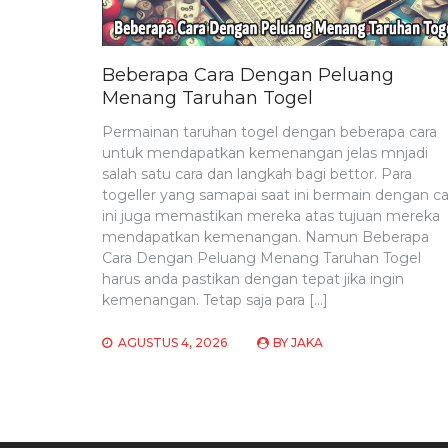
Beberapa Cara Dengan Peluang
Menang Taruhan Togel
Permainan taruhan togel dengan beberapa cara
untuk mendapatkan kemenangan jelas mnjadi
salah satu cara dan langkah bagi bettor. Para
togeller yang samapai saat ini bermain dengan ca
ini juga memastikan mereka atas tujuan mereka
mendapatkan kemenangan. Namun Beberapa
Cara Dengan Peluang Menang Taruhan Togel
harus anda pastikan dengan tepat jika ingin
kemenangan. Tetap saja para […]
AGUSTUS 4, 2026
BY
JAKA