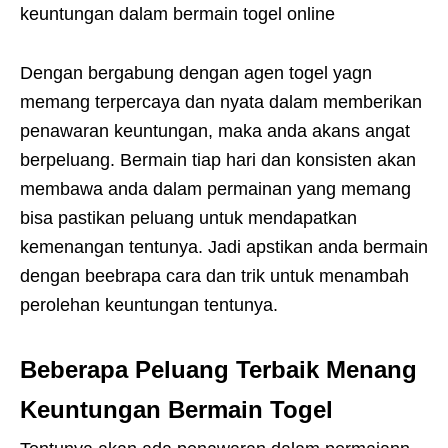
keuntungan dalam bermain togel online
Dengan bergabung dengan agen togel yagn
memang terpercaya dan nyata dalam memberikan
penawaran keuntungan, maka anda akans angat
berpeluang. Bermain tiap hari dan konsisten akan
membawa anda dalam permainan yang memang
bisa pastikan peluang untuk mendapatkan
kemenangan tentunya. Jadi apstikan anda bermain
dengan beebrapa cara dan trik untuk menambah
perolehan keuntungan tentunya.
Beberapa Peluang Terbaik Menang
Keuntungan Bermain Togel