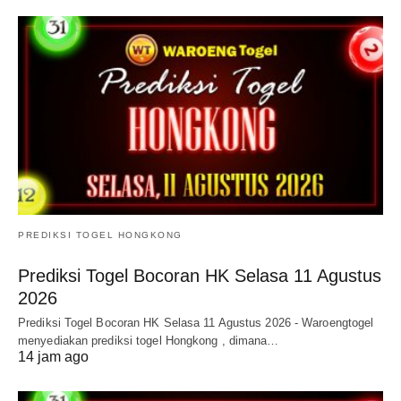
PREDIKSI TOGEL HONGKONG
Prediksi Togel Bocoran HK Selasa 11 Agustus
2026
Prediksi Togel Bocoran HK Selasa 11 Agustus 2026 - Waroengtogel
menyediakan prediksi togel Hongkong , dimana…
14 jam ago