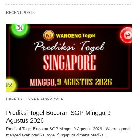
RECENT POSTS
PREDIKSI TOGEL SINGAPORE
Prediksi Togel Bocoran SGP Minggu 9
Agustus 2026
Prediksi Togel Bocoran SGP Minggu 9 Agustus 2026 - Waroengtogel
menyediakan prediksi togel Singapura dimana prediksi…