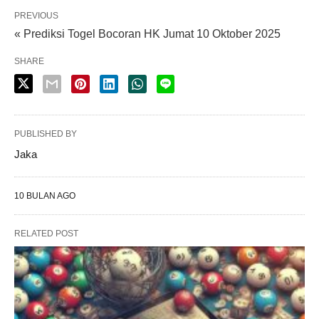
PREVIOUS
« Prediksi Togel Bocoran HK Jumat 10 Oktober 2025
SHARE
PUBLISHED BY
Jaka
10 BULAN AGO
RELATED POST