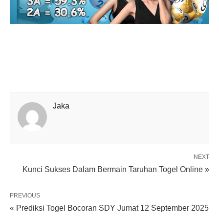
Jaka
NEXT
Kunci Sukses Dalam Bermain Taruhan Togel Online »
PREVIOUS
« Prediksi Togel Bocoran SDY Jumat 12 September 2025