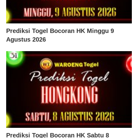
Prediksi Togel Bocoran HK Minggu 9
Agustus 2026
Prediksi Togel Bocoran HK Sabtu 8