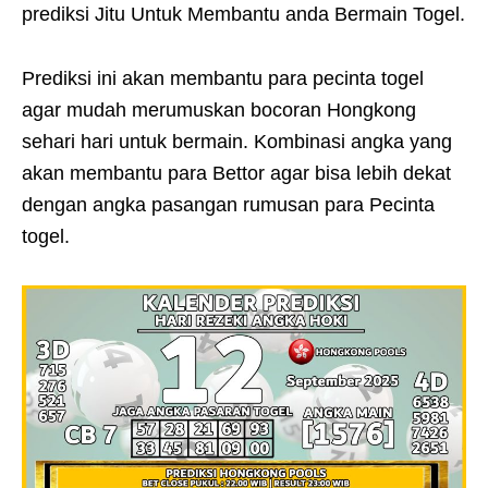
prediksi Jitu Untuk Membantu anda Bermain Togel.
Prediksi ini akan membantu para pecinta togel
agar mudah merumuskan bocoran Hongkong
sehari hari untuk bermain. Kombinasi angka yang
akan membantu para Bettor agar bisa lebih dekat
dengan angka pasangan rumusan para Pecinta
togel.