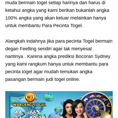
muda bermain togel setiap harinya dan harus di
ketahui angka yang kami berikan bukanlah angka
100% angka yang akan keluar melainkan hanya
untuk membantu Para Pecinta Togel.
Alangkah indahnya jika para pecinta Togel bermain
degan Feelling sendiri agar tak menyesal
nantinya . Karena angka prediksi Bocoran Sydney
yang kami rangkum hanya untuk membantu para
pecinta togel agar mudah temukan angka
pasangan bermain judi togel online.