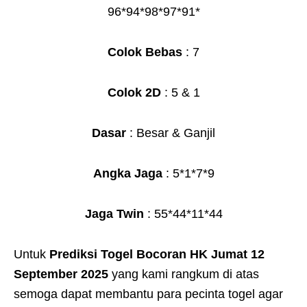
96*94*98*97*91*
Colok Bebas
: 7
Colok 2D
: 5 & 1
Dasar
: Besar & Ganjil
Angka Jaga
: 5*1*7*9
Jaga Twin
: 55*44*11*44
Untuk
Prediksi Togel Bocoran HK Jumat 12
September 2025
yang kami rangkum di atas
semoga dapat membantu para pecinta togel agar