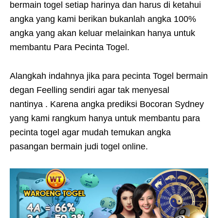
bermain togel setiap harinya dan harus di ketahui
angka yang kami berikan bukanlah angka 100%
angka yang akan keluar melainkan hanya untuk
membantu Para Pecinta Togel.
Alangkah indahnya jika para pecinta Togel bermain
degan Feelling sendiri agar tak menyesal
nantinya . Karena angka prediksi Bocoran Sydney
yang kami rangkum hanya untuk membantu para
pecinta togel agar mudah temukan angka
pasangan bermain judi togel online.