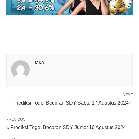
Jaka
NEXT
Prediksi Togel Bocoran SDY Sabtu 17 Agustus 2024 »
PREVIOUS
« Prediksi Togel Bocoran SDY Jumat 16 Agustus 2024