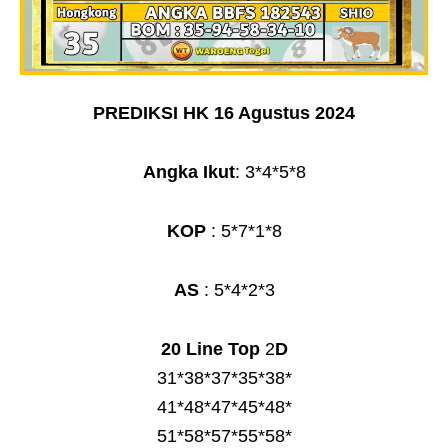
PREDIKSI HK 16 Agustus 2024
Angka Ikut
: 3*4*5*8
KOP
: 5*7*1*8
AS
: 5*4*2*3
20 Line Top
2
D
31*38*37*35*38*
41*48*47*45*48*
51*58*57*55*58*