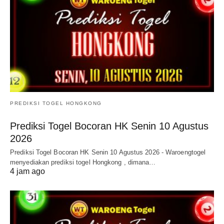
PREDIKSI TOGEL HONGKONG
Prediksi Togel Bocoran HK Senin 10 Agustus
2026
Prediksi Togel Bocoran HK Senin 10 Agustus 2026 - Waroengtogel
menyediakan prediksi togel Hongkong , dimana…
4 jam ago