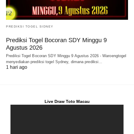
PREDIKSI TOGEL SIDNEY
Prediksi Togel Bocoran SDY Minggu 9
Agustus 2026
Prediksi Togel Bocoran SDY Minggu 9 Agustus 2026 - Waroengtogel
menyediakan prediksi togel Sydney, dimana prediksi…
1 hari ago
Live Draw Toto Macau