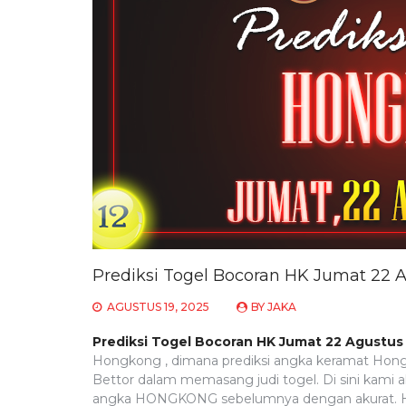
Prediksi Togel Bocoran HK Jumat 22 
AGUSTUS 19, 2025
BY
JAKA
Prediksi Togel Bocoran HK Jumat 22 Agustus
Hongkong , dimana prediksi angka keramat Hong
Bettor dalam memasang judi togel. Di sini kami ak
angka HONGKONG sebelumnya dengan akurat. Ha