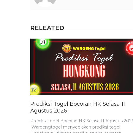
RELEATED
Prediksi Togel Bocoran HK Selasa 11
Agustus 2026
Prediksi Togel Bocoran HK Selasa 11 Agustus 2026
Waroengtogel menyediakan prediksi togel