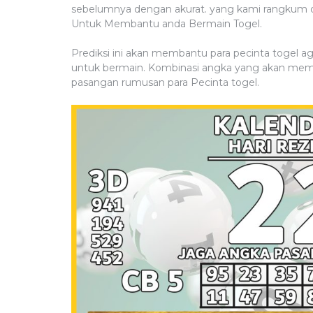
sebelumnya dengan akurat. yang kami rangkum da
Untuk Membantu anda Bermain Togel.
Prediksi ini akan membantu para pecinta togel
untuk bermain. Kombinasi angka yang akan memb
pasangan rumusan para Pecinta togel.