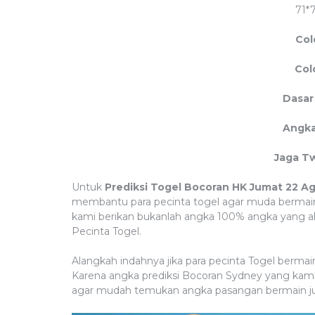
71*
Col
Col
Dasar
Angka
Jaga T
Untuk
Prediksi Togel Bocoran HK Jumat 22 A
membantu para pecinta togel agar muda bermain 
kami berikan bukanlah angka 100% angka yang 
Pecinta Togel.
Alangkah indahnya jika para pecinta Togel bermain
Karena angka prediksi Bocoran Sydney yang kam
agar mudah temukan angka pasangan bermain jud