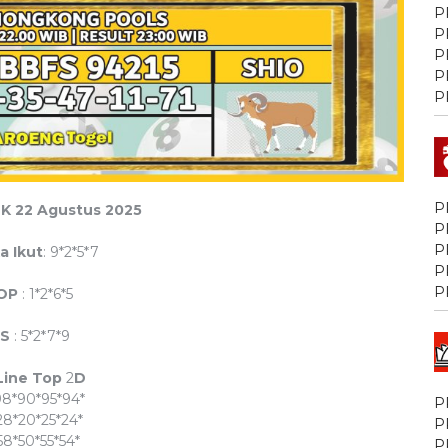
P
P
P
P
P
P
K 22 Agustus 2025
P
P
a Ikut
: 9*2*5*7
P
P
OP
: 1*2*6*5
S
: 5*2*7*9
Line Top
2
D
98*90*95*94*
P
28*20*25*24*
P
58*50*55*54*
P