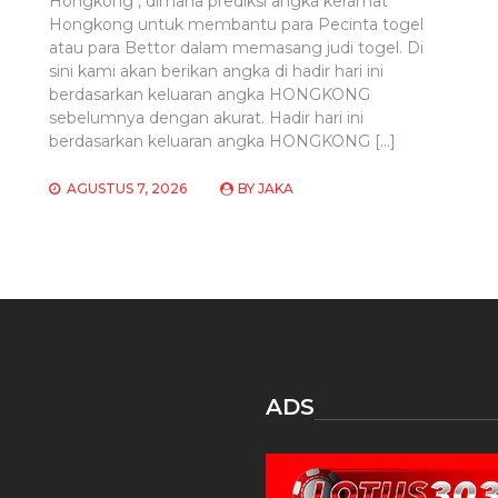
Hongkong , dimana prediksi angka keramat
Hongkong untuk membantu para Pecinta togel
atau para Bettor dalam memasang judi togel. Di
sini kami akan berikan angka di hadir hari ini
berdasarkan keluaran angka HONGKONG
sebelumnya dengan akurat. Hadir hari ini
berdasarkan keluaran angka HONGKONG […]
AGUSTUS 7, 2026
BY
JAKA
ADS