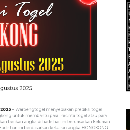
Agustus 2025
 2025
– Waroengtogel menyediakan prediksi togel
kong untuk membantu para Pecinta togel atau para
an berikan angka di hadir hari ini berdasarkan keluaran
dir hari ini berdasarkan keluaran angka HONGKONG