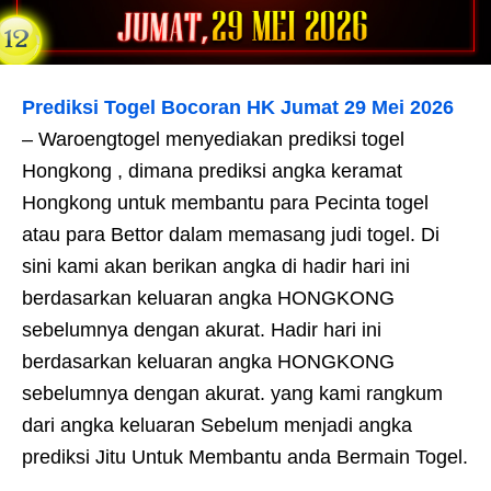
Prediksi Togel Bocoran HK Jumat 29 Mei 2026
– Waroengtogel menyediakan prediksi togel
Hongkong , dimana prediksi angka keramat
Hongkong untuk membantu para Pecinta togel
atau para Bettor dalam memasang judi togel. Di
sini kami akan berikan angka di hadir hari ini
berdasarkan keluaran angka HONGKONG
sebelumnya dengan akurat. Hadir hari ini
berdasarkan keluaran angka HONGKONG
sebelumnya dengan akurat. yang kami rangkum
dari angka keluaran Sebelum menjadi angka
prediksi Jitu Untuk Membantu anda Bermain Togel.