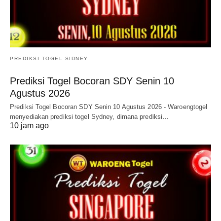
PREDIKSI TOGEL SIDNEY
Prediksi Togel Bocoran SDY Senin 10
Agustus 2026
Prediksi Togel Bocoran SDY Senin 10 Agustus 2026 - Waroengtogel
menyediakan prediksi togel Sydney, dimana prediksi…
10 jam ago