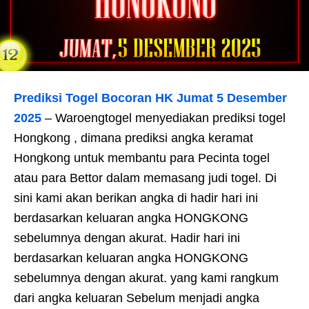
Prediksi Togel Bocoran HK Jumat 5 Desember
2025
– Waroengtogel menyediakan prediksi togel
Hongkong , dimana prediksi angka keramat
Hongkong untuk membantu para Pecinta togel
atau para Bettor dalam memasang judi togel. Di
sini kami akan berikan angka di hadir hari ini
berdasarkan keluaran angka HONGKONG
sebelumnya dengan akurat. Hadir hari ini
berdasarkan keluaran angka HONGKONG
sebelumnya dengan akurat. yang kami rangkum
dari angka keluaran Sebelum menjadi angka