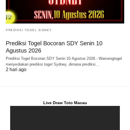
PREDIKSI TOGEL SIDNEY
Prediksi Togel Bocoran SDY Senin 10
Agustus 2026
Prediksi Togel Bocoran SDY Senin 10 Agustus 2026 - Waroengtogel
menyediakan prediksi togel Sydney, dimana prediksi…
2 hari ago
Live Draw Toto Macau