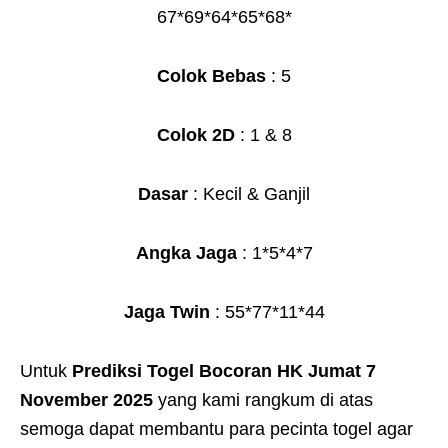
67*69*64*65*68*
Colok Bebas
: 5
Colok 2D
: 1 & 8
Dasar
: Kecil & Ganjil
Angka Jaga
: 1*5*4*7
Jaga Twin
: 55*77*11*44
Untuk
Prediksi Togel Bocoran HK Jumat 7
November 2025
yang kami rangkum di atas
semoga dapat membantu para pecinta togel agar