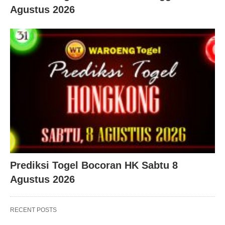
Agustus 2026
Prediksi Togel Bocoran HK Sabtu 8
Agustus 2026
RECENT POSTS