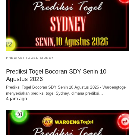
PREDIKSI TOGEL SIDNEY
Prediksi Togel Bocoran SDY Senin 10
Agustus 2026
Prediksi Togel Bocoran SDY Senin 10 Agustus 2026 - Waroengtogel
menyediakan prediksi togel Sydney, dimana prediksi…
4 jam ago