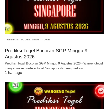
PREDIKSI TOGEL SINGAPORE
Prediksi Togel Bocoran SGP Minggu 9
Agustus 2026
Prediksi Togel Bocoran SGP Minggu 9 Agustus 2026 - Waroengtogel
menyediakan prediksi togel Singapura dimana prediksi…
1 hari ago