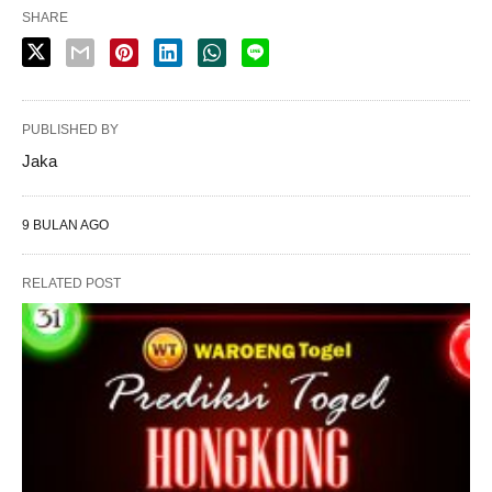
SHARE
PUBLISHED BY
Jaka
9 BULAN AGO
RELATED POST