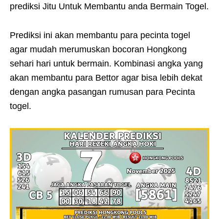
prediksi Jitu Untuk Membantu anda Bermain Togel.
Prediksi ini akan membantu para pecinta togel
agar mudah merumuskan bocoran Hongkong
sehari hari untuk bermain. Kombinasi angka yang
akan membantu para Bettor agar bisa lebih dekat
dengan angka pasangan rumusan para Pecinta
togel.