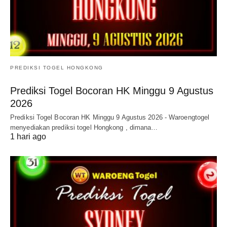
PREDIKSI TOGEL HONGKONG
Prediksi Togel Bocoran HK Minggu 9 Agustus
2026
Prediksi Togel Bocoran HK Minggu 9 Agustus 2026 - Waroengtogel
menyediakan prediksi togel Hongkong , dimana…
1 hari ago