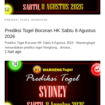
PREDIKSI TOGEL HONGKONG
Prediksi Togel Bocoran HK Sabtu 8 Agustus
2026
Prediksi Togel Bocoran HK Sabtu 8 Agustus 2026 - Waroengtogel
menyediakan prediksi togel Hongkong , dimana…
1 hari ago