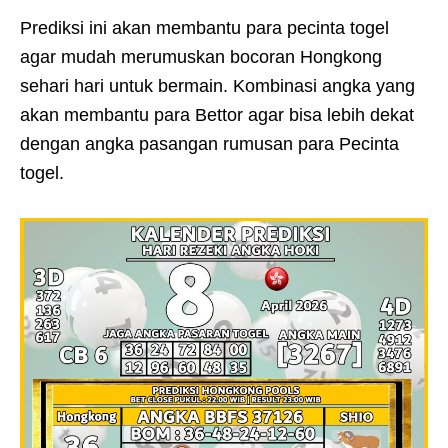
Prediksi ini akan membantu para pecinta togel
agar mudah merumuskan bocoran Hongkong
sehari hari untuk bermain. Kombinasi angka yang
akan membantu para Bettor agar bisa lebih dekat
dengan angka pasangan rumusan para Pecinta
togel.