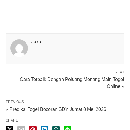
Jaka
NEXT
Cara Terbaik Dengan Peluang Menang Main Togel
Online »
PREVIOUS
« Prediksi Togel Bocoran SDY Jumat 8 Mei 2026
SHARE