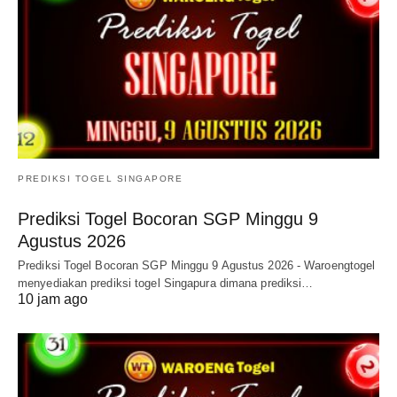
PREDIKSI TOGEL SINGAPORE
Prediksi Togel Bocoran SGP Minggu 9
Agustus 2026
Prediksi Togel Bocoran SGP Minggu 9 Agustus 2026 - Waroengtogel
menyediakan prediksi togel Singapura dimana prediksi…
10 jam ago