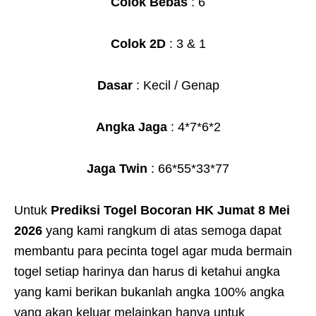
Colok Bebas
: 6
Colok 2D
: 3 & 1
Dasar
: Kecil / Genap
Angka Jaga
: 4*7*6*2
Jaga Twin
: 66*55*33*77
Untuk
Prediksi Togel Bocoran HK Jumat 8 Mei
2026
yang kami rangkum di atas semoga dapat
membantu para pecinta togel agar muda bermain
togel setiap harinya dan harus di ketahui angka
yang kami berikan bukanlah angka 100% angka
yang akan keluar melainkan hanya untuk