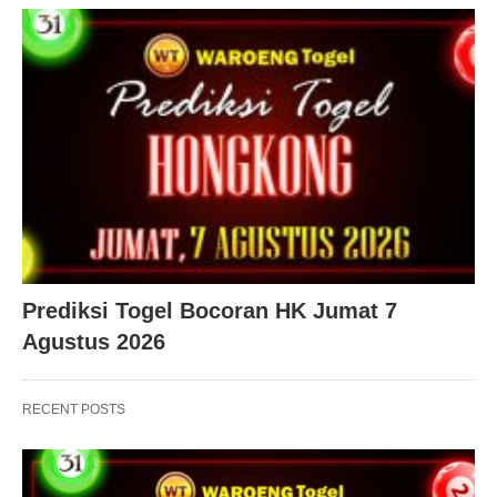
Prediksi Togel Bocoran HK Jumat 7
Agustus 2026
RECENT POSTS