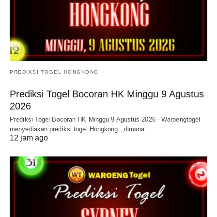
PREDIKSI TOGEL HONGKONG
Prediksi Togel Bocoran HK Minggu 9 Agustus
2026
Prediksi Togel Bocoran HK Minggu 9 Agustus 2026 - Waroengtogel
menyediakan prediksi togel Hongkong , dimana…
12 jam ago