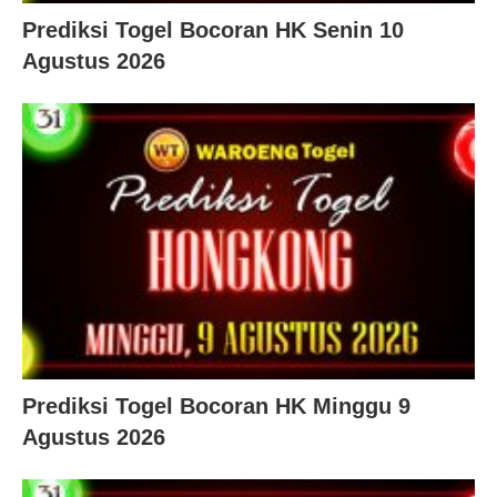
Prediksi Togel Bocoran HK Senin 10
Agustus 2026
Prediksi Togel Bocoran HK Minggu 9
Agustus 2026