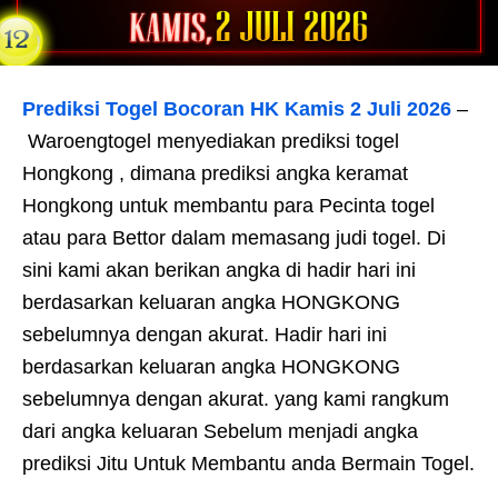
Prediksi Togel Bocoran HK Kamis 2 Juli 2026
–
Waroengtogel menyediakan prediksi togel
Hongkong , dimana prediksi angka keramat
Hongkong untuk membantu para Pecinta togel
atau para Bettor dalam memasang judi togel. Di
sini kami akan berikan angka di hadir hari ini
berdasarkan keluaran angka HONGKONG
sebelumnya dengan akurat. Hadir hari ini
berdasarkan keluaran angka HONGKONG
sebelumnya dengan akurat. yang kami rangkum
dari angka keluaran Sebelum menjadi angka
prediksi Jitu Untuk Membantu anda Bermain Togel.