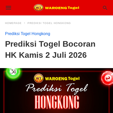
HOMEPAGE
PREDIKSI TOGEL HONGKONG
Prediksi Togel Hongkong
Prediksi Togel Bocoran
HK Kamis 2 Juli 2026