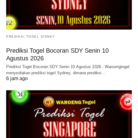
PREDIKSI TOGEL SIDNEY
Prediksi Togel Bocoran SDY Senin 10
Agustus 2026
Prediksi Togel Bocoran SDY Senin 10 Agustus 2026 - Waroengtogel
menyediakan prediksi togel Sydney, dimana prediksi…
6 jam ago