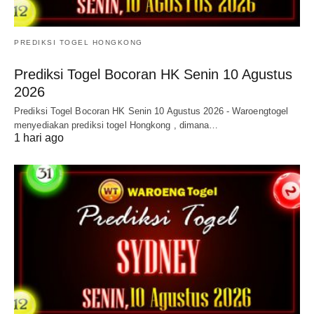
PREDIKSI TOGEL HONGKONG
Prediksi Togel Bocoran HK Senin 10 Agustus
2026
Prediksi Togel Bocoran HK Senin 10 Agustus 2026 - Waroengtogel
menyediakan prediksi togel Hongkong , dimana…
1 hari ago