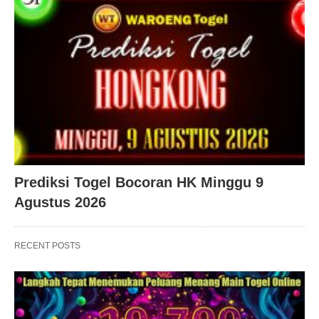
Prediksi Togel Bocoran HK Minggu 9
Agustus 2026
RECENT POSTS