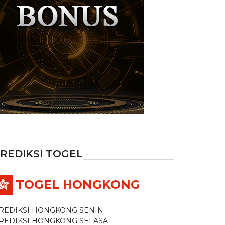
REDIKSI TOGEL
TOGEL HONGKONG
REDIKSI HONGKONG SENIN
REDIKSI HONGKONG SELASA