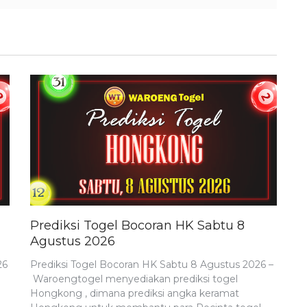
Prediksi Togel Bocoran HK Sabtu 8
Agustus 2026
26
Prediksi Togel Bocoran HK Sabtu 8 Agustus 2026 –
Waroengtogel menyediakan prediksi togel
Hongkong , dimana prediksi angka keramat