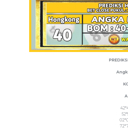
PREDIKSI
Angk
K
A
42*
52*
02*
72*