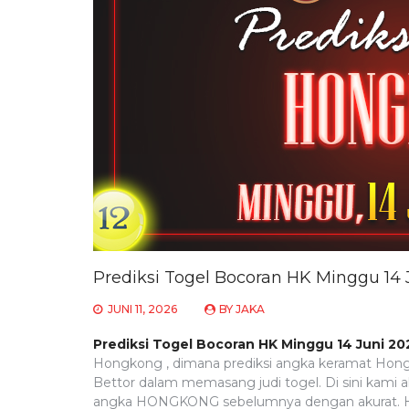
Prediksi Togel Bocoran HK Minggu 14 
JUNI 11, 2026
BY
JAKA
Prediksi Togel Bocoran HK Minggu 14 Juni 20
Hongkong , dimana prediksi angka keramat Hong
Bettor dalam memasang judi togel. Di sini kami ak
angka HONGKONG sebelumnya dengan akurat. Ha