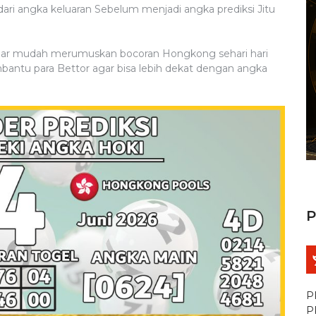
ri angka keluaran Sebelum menjadi angka prediksi Jitu
 agar mudah merumuskan bocoran Hongkong sehari hari
antu para Bettor agar bisa lebih dekat dengan angka
P
P
P