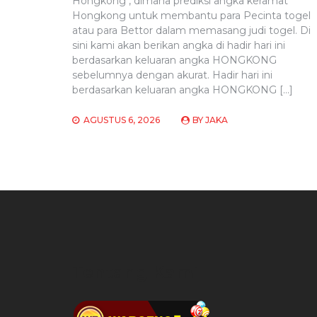
Hongkong , dimana prediksi angka keramat
Hongkong untuk membantu para Pecinta togel
atau para Bettor dalam memasang judi togel. Di
sini kami akan berikan angka di hadir hari ini
berdasarkan keluaran angka HONGKONG
sebelumnya dengan akurat. Hadir hari ini
berdasarkan keluaran angka HONGKONG […]
AGUSTUS 6, 2026
BY
JAKA
Tentang Kami