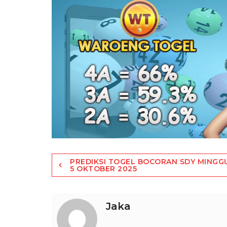
Navigasi
PREDIKSI TOGEL BOCORAN SDY MINGG
5 OKTOBER 2025
pos
Jaka