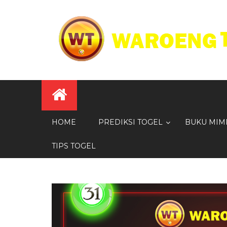
Skip
to
content
HOME
PREDIKSI TOGEL
BUKU MIM
TIPS TOGEL