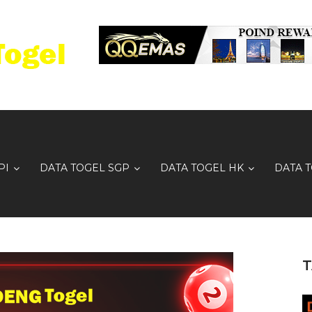
PI
DATA TOGEL SGP
DATA TOGEL HK
DATA 
T