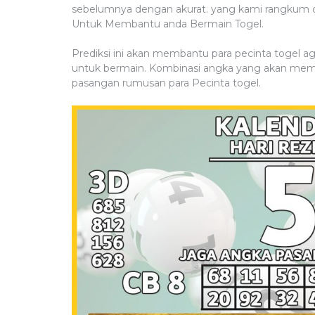
sebelumnya dengan akurat. yang kami rangkum da
Untuk Membantu anda Bermain Togel.
Prediksi ini akan membantu para pecinta togel
untuk bermain. Kombinasi angka yang akan memb
pasangan rumusan para Pecinta togel.