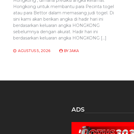
Hongkong , dimana prediksi angka keramat
Hongkong untuk membantu para Pecinta togel
atau para Bettor dalam memasang judi togel. Di
sini kami akan berikan angka di hadir hari ini
berdasarkan keluaran angka HONGKONG
sebelumnya dengan akurat. Hadir hari ini
berdasarkan keluaran angka HONGKONG […]
AGUSTUS 5, 2026
BY
JAKA
ADS