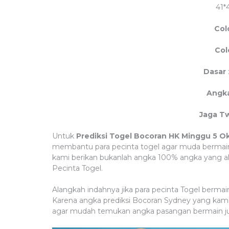
41*
Col
Col
Dasar
Angk
Jaga T
Untuk
Prediksi Togel Bocoran HK Minggu 5 O
membantu para pecinta togel agar muda bermain 
kami berikan bukanlah angka 100% angka yang 
Pecinta Togel.
Alangkah indahnya jika para pecinta Togel bermain
Karena angka prediksi Bocoran Sydney yang kam
agar mudah temukan angka pasangan bermain jud