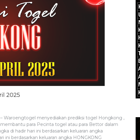
il 2025
– Waroengtogel menyediakan prediksi togel Hongkong ,
membantu para Pecinta togel atau para Bettor dalam
gka di hadir hari ini berdasarkan keluaran angka
ri ini berdasarkan keluaran angka HONGKONG