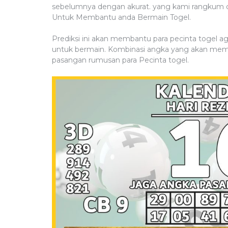
sebelumnya dengan akurat. yang kami rangkum da
Untuk Membantu anda Bermain Togel.
Prediksi ini akan membantu para pecinta togel
untuk bermain. Kombinasi angka yang akan memb
pasangan rumusan para Pecinta togel.