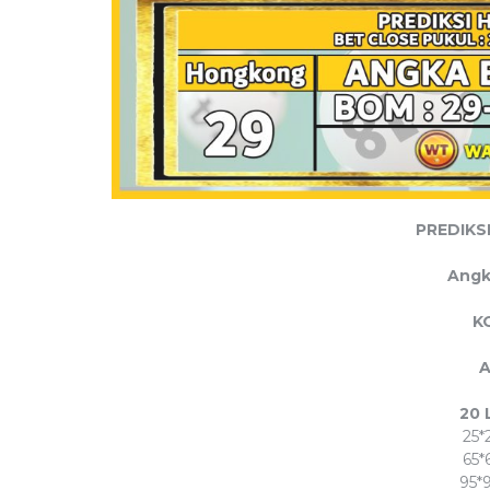
PREDIKSI
Angk
K
20 
25*
65*
95*