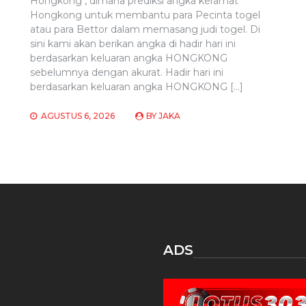
Hongkong , dimana prediksi angka keramat
Hongkong untuk membantu para Pecinta togel
atau para Bettor dalam memasang judi togel. Di
sini kami akan berikan angka di hadir hari ini
berdasarkan keluaran angka HONGKONG
sebelumnya dengan akurat. Hadir hari ini
berdasarkan keluaran angka HONGKONG […]
AGUSTUS 6, 2026
BY
JAKA
ADS