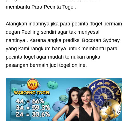
membantu Para Pecinta Togel.
Alangkah indahnya jika para pecinta Togel bermain
degan Feelling sendiri agar tak menyesal
nantinya . Karena angka prediksi Bocoran Sydney
yang kami rangkum hanya untuk membantu para
pecinta togel agar mudah temukan angka
pasangan bermain judi togel online.