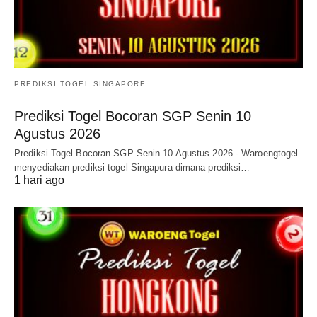
PREDIKSI TOGEL SINGAPORE
Prediksi Togel Bocoran SGP Senin 10
Agustus 2026
Prediksi Togel Bocoran SGP Senin 10 Agustus 2026 - Waroengtogel
menyediakan prediksi togel Singapura dimana prediksi…
1 hari ago