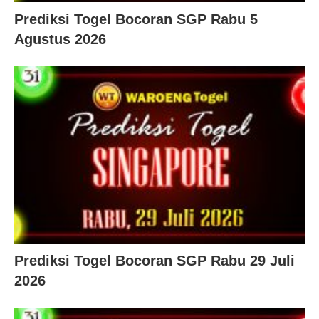
Prediksi Togel Bocoran SGP Rabu 5
Agustus 2026
Prediksi Togel Bocoran SGP Rabu 29 Juli
2026