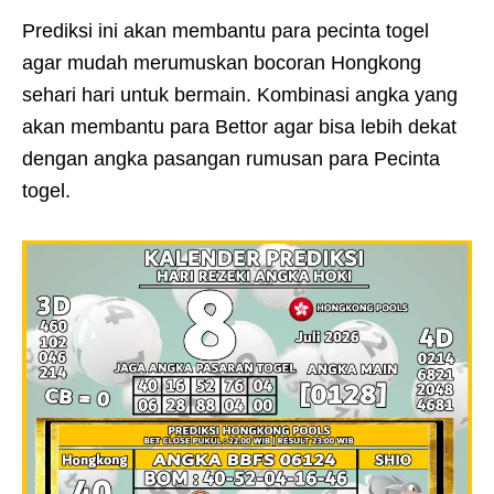
Prediksi ini akan membantu para pecinta togel
agar mudah merumuskan bocoran Hongkong
sehari hari untuk bermain. Kombinasi angka yang
akan membantu para Bettor agar bisa lebih dekat
dengan angka pasangan rumusan para Pecinta
togel.