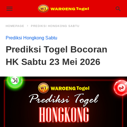
HOMEPAGE
PREDIKSI HONGKONG SABTU
Prediksi Hongkong Sabtu
Prediksi Togel Bocoran
HK Sabtu 23 Mei 2026