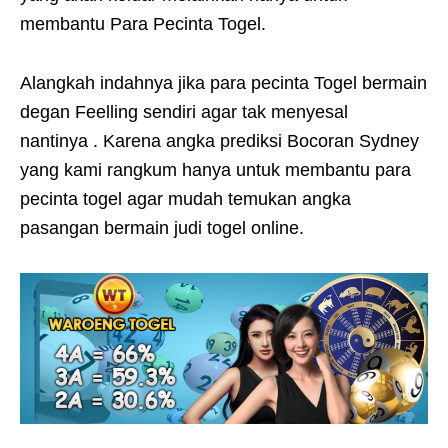
membantu Para Pecinta Togel.
Alangkah indahnya jika para pecinta Togel bermain
degan Feelling sendiri agar tak menyesal
nantinya . Karena angka prediksi Bocoran Sydney
yang kami rangkum hanya untuk membantu para
pecinta togel agar mudah temukan angka
pasangan bermain judi togel online.