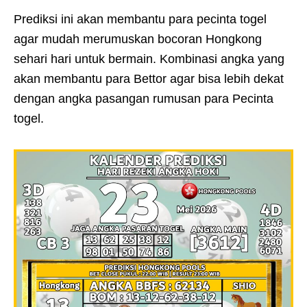
Prediksi ini akan membantu para pecinta togel
agar mudah merumuskan bocoran Hongkong
sehari hari untuk bermain. Kombinasi angka yang
akan membantu para Bettor agar bisa lebih dekat
dengan angka pasangan rumusan para Pecinta
togel.