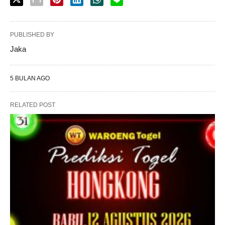
PUBLISHED BY
Jaka
5 BULAN AGO
RELATED POST