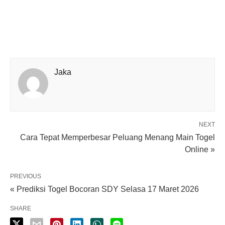
Jaka
NEXT
Cara Tepat Memperbesar Peluang Menang Main Togel
Online »
PREVIOUS
« Prediksi Togel Bocoran SDY Selasa 17 Maret 2026
SHARE