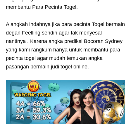
membantu Para Pecinta Togel.
Alangkah indahnya jika para pecinta Togel bermain
degan Feelling sendiri agar tak menyesal
nantinya . Karena angka prediksi Bocoran Sydney
yang kami rangkum hanya untuk membantu para
pecinta togel agar mudah temukan angka
pasangan bermain judi togel online.