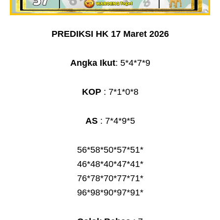
PREDIKSI HK 17 Maret 2026
Angka Ikut
: 5*4*7*9
KOP
: 7*1*0*8
AS
: 7*4*9*5
56*58*50*57*51*
46*48*40*47*41*
76*78*70*77*71*
96*98*90*97*91*