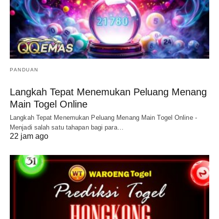
PANDUAN
Langkah Tepat Menemukan Peluang Menang
Main Togel Online
Langkah Tepat Menemukan Peluang Menang Main Togel Online -
Menjadi salah satu tahapan bagi para…
22 jam ago