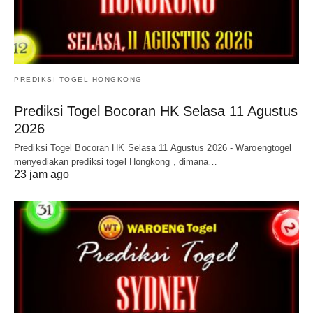
PREDIKSI TOGEL HONGKONG
Prediksi Togel Bocoran HK Selasa 11 Agustus
2026
Prediksi Togel Bocoran HK Selasa 11 Agustus 2026 - Waroengtogel
menyediakan prediksi togel Hongkong , dimana…
23 jam ago