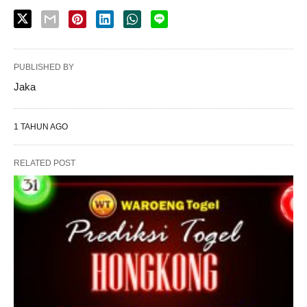
PUBLISHED BY
Jaka
1 TAHUN AGO
RELATED POST