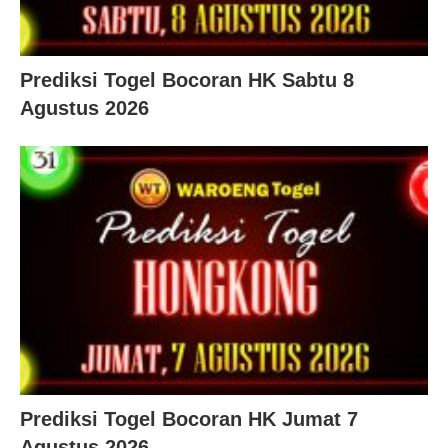
Prediksi Togel Bocoran HK Sabtu 8
Agustus 2026
Prediksi Togel Bocoran HK Jumat 7
Agustus 2026