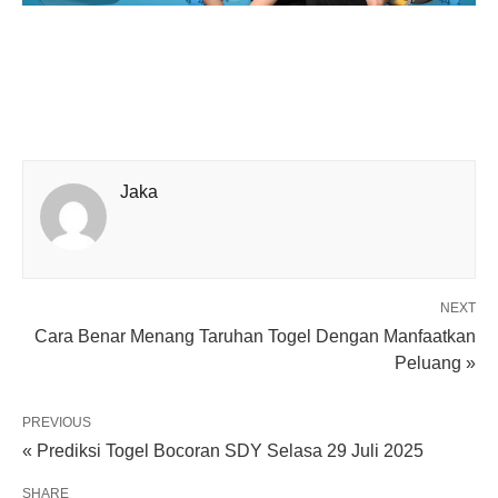
Jaka
NEXT
Cara Benar Menang Taruhan Togel Dengan Manfaatkan
Peluang »
PREVIOUS
« Prediksi Togel Bocoran SDY Selasa 29 Juli 2025
SHARE