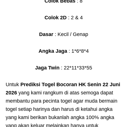
Colok Bebas
: 8
Colok 2D
: 2 & 4
Dasar
: Kecil / Genap
Angka Jaga
: 1*6*8*4
Jaga Twin
: 22*11*33*55
Untuk
Prediksi Togel Bocoran HK Senin 22 Juni
2026
yang kami rangkum di atas semoga dapat
membantu para pecinta togel agar muda bermain
togel setiap harinya dan harus di ketahui angka
yang kami berikan bukanlah angka 100% angka
yang akan keluar melainkan hanya untuk