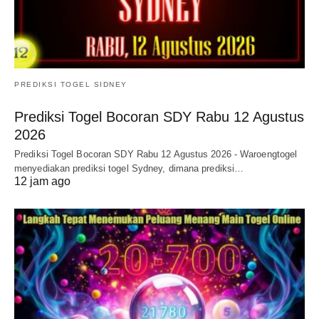
PREDIKSI TOGEL SIDNEY
Prediksi Togel Bocoran SDY Rabu 12 Agustus
2026
Prediksi Togel Bocoran SDY Rabu 12 Agustus 2026 - Waroengtogel
menyediakan prediksi togel Sydney, dimana prediksi…
12 jam ago