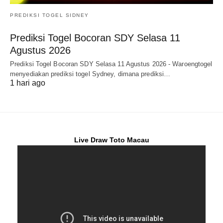
PREDIKSI TOGEL SIDNEY
Prediksi Togel Bocoran SDY Selasa 11
Agustus 2026
Prediksi Togel Bocoran SDY Selasa 11 Agustus 2026 - Waroengtogel
menyediakan prediksi togel Sydney, dimana prediksi…
1 hari ago
Live Draw Toto Macau