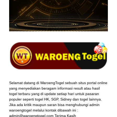
Selamat datang di WaroengTogel sebuah situs portal online
yang menyediakan beragam informasi result atau hasil
togel terbaru yang di update setiap hari untuk pasaran
populer seperti togel HK, SGP, Sidney dan togel lainnya.
Jika ada kritik maupun saran bisa menghubungi admin
waroengtogel melalui kontak dibawah ini :
admin@waroengtogel.com Terima Kasih