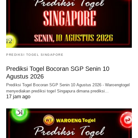
PREDIKSI TOGEL SINGAPORE
Prediksi Togel Bocoran SGP Senin 10
Agustus 2026
Prediksi Togel Bocoran SGP Senin 10 Agustus 2026 - Waroengtogel
menyediakan prediksi togel Singapura dimana prediksi…
17 jam ago