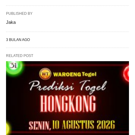
PUBLISHED BY
Jaka
3 BULAN AGO
RELATED POST