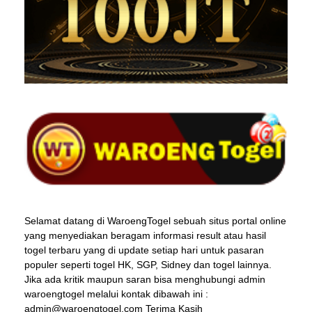
Selamat datang di WaroengTogel sebuah situs portal online
yang menyediakan beragam informasi result atau hasil
togel terbaru yang di update setiap hari untuk pasaran
populer seperti togel HK, SGP, Sidney dan togel lainnya.
Jika ada kritik maupun saran bisa menghubungi admin
waroengtogel melalui kontak dibawah ini :
admin@waroengtogel.com Terima Kasih