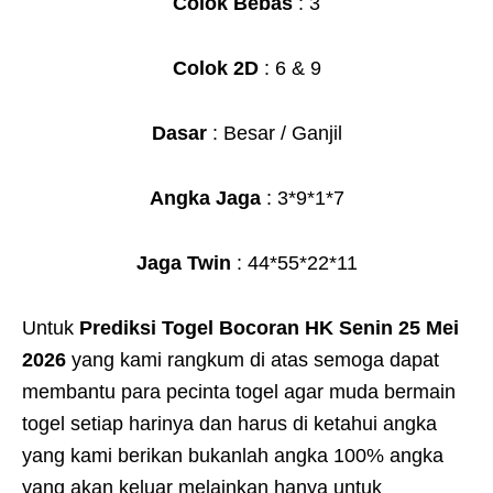
Colok Bebas
: 3
Colok 2D
: 6 & 9
Dasar
: Besar / Ganjil
Angka Jaga
: 3*9*1*7
Jaga Twin
: 44*55*22*11
Untuk
Prediksi Togel Bocoran HK Senin 25 Mei
2026
yang kami rangkum di atas semoga dapat
membantu para pecinta togel agar muda bermain
togel setiap harinya dan harus di ketahui angka
yang kami berikan bukanlah angka 100% angka
yang akan keluar melainkan hanya untuk