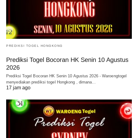
PREDIKSI TOGEL HONGKONG
Prediksi Togel Bocoran HK Senin 10 Agustus
2026
Prediksi Togel Bocoran HK Senin 10 Agustus 2026 - Waroengtogel
menyediakan prediksi togel Hongkong , dimana…
17 jam ago