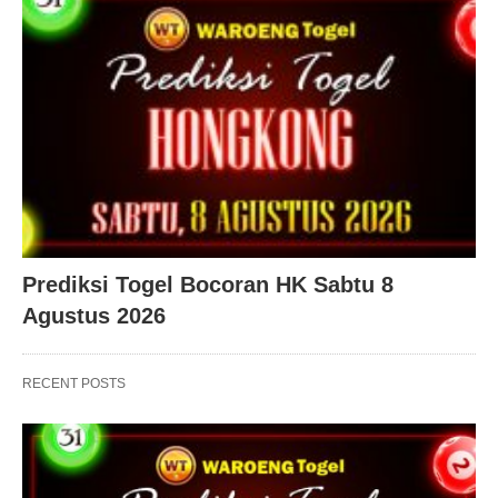
Prediksi Togel Bocoran HK Sabtu 8
Agustus 2026
RECENT POSTS