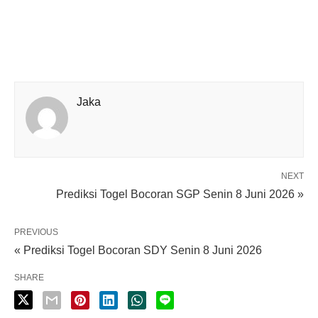
Jaka
NEXT
Prediksi Togel Bocoran SGP Senin 8 Juni 2026 »
PREVIOUS
« Prediksi Togel Bocoran SDY Senin 8 Juni 2026
SHARE