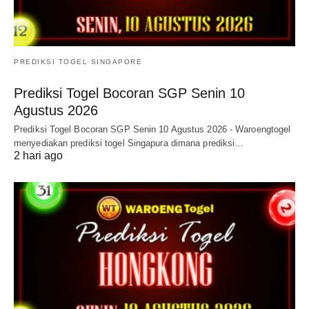
PREDIKSI TOGEL SINGAPORE
Prediksi Togel Bocoran SGP Senin 10
Agustus 2026
Prediksi Togel Bocoran SGP Senin 10 Agustus 2026 - Waroengtogel
menyediakan prediksi togel Singapura dimana prediksi…
2 hari ago