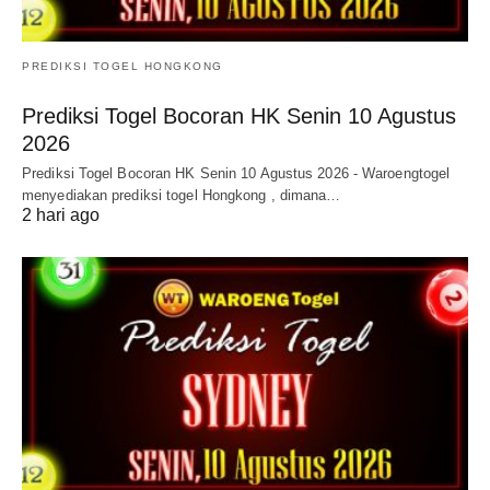
PREDIKSI TOGEL HONGKONG
Prediksi Togel Bocoran HK Senin 10 Agustus
2026
Prediksi Togel Bocoran HK Senin 10 Agustus 2026 - Waroengtogel
menyediakan prediksi togel Hongkong , dimana…
2 hari ago