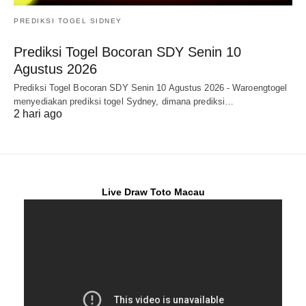
PREDIKSI TOGEL SIDNEY
Prediksi Togel Bocoran SDY Senin 10
Agustus 2026
Prediksi Togel Bocoran SDY Senin 10 Agustus 2026 - Waroengtogel
menyediakan prediksi togel Sydney, dimana prediksi…
2 hari ago
Live Draw Toto Macau