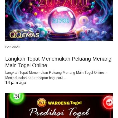
PANDUAN
Langkah Tepat Menemukan Peluang Menang
Main Togel Online
Langkah Tepat Menemukan Peluang Menang Main Togel Online -
Menjadi salah satu tahapan bagi para…
14 jam ago