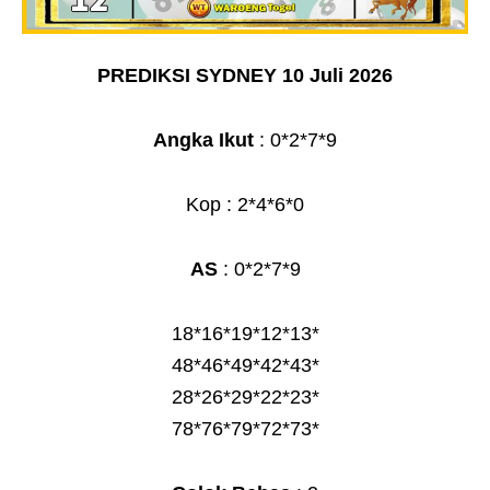
PREDIKSI SYDNEY 10 Juli 2026
Angka Ikut
: 0*2*7*9
Kop : 2*4*6*0
AS
: 0*2*7*9
18*16*19*12*13*
48*46*49*42*43*
28*26*29*22*23*
78*76*79*72*73*