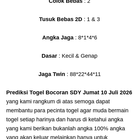
Colok Bebas
: 2
Tusuk Bebas 2D
: 1 & 3
Angka Jaga
: 8*1*4*6
Dasar
: Kecil & Genap
Jaga Twin
: 88*22*44*11
Prediksi Togel Bocoran SDY Jumat 10 Juli 2026
yang kami rangkum di atas semoga dapat
membantu para pecinta togel agar muda bermain
togel setiap harinya dan harus di ketahui angka
yang kami berikan bukanlah angka 100% angka
yang akan keluar melainkan hanya untuk