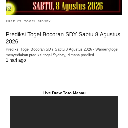
PREDIKSI TOGEL SIDNEY
Prediksi Togel Bocoran SDY Sabtu 8 Agustus
2026
Prediksi Togel Bocoran SDY Sabtu 8 Agustus 2026 - Waroengtogel
menyediakan prediksi togel Sydney, dimana prediksi…
1 hari ago
Live Draw Toto Macau