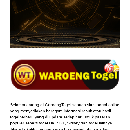
Selamat datang di WaroengTogel sebuah situs portal online
yang menyediakan beragam informasi result atau hasil
togel terbaru yang di update setiap hari untuk pasaran
populer seperti togel HK, SGP, Sidney dan togel lainnya.
Jika ada kritik maupun saran bisa menghubungi admin