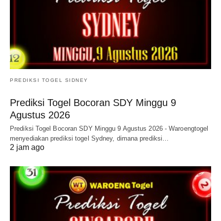
PREDIKSI TOGEL SIDNEY
Prediksi Togel Bocoran SDY Minggu 9
Agustus 2026
Prediksi Togel Bocoran SDY Minggu 9 Agustus 2026 - Waroengtogel
menyediakan prediksi togel Sydney, dimana prediksi…
2 jam ago