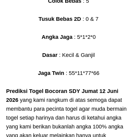
Colok Bebas
: 5
Tusuk Bebas 2D
: 0 & 7
Angka Jaga
: 5*1*2*0
Dasar
: Kecil & Ganjil
Jaga Twin
: 55*11*77*66
Prediksi Togel Bocoran SDY Jumat 12 Juni
2026
yang kami rangkum di atas semoga dapat
membantu para pecinta togel agar muda bermain
togel setiap harinya dan harus di ketahui angka
yang kami berikan bukanlah angka 100% angka
yang akan keluar melainkan hanya untuk