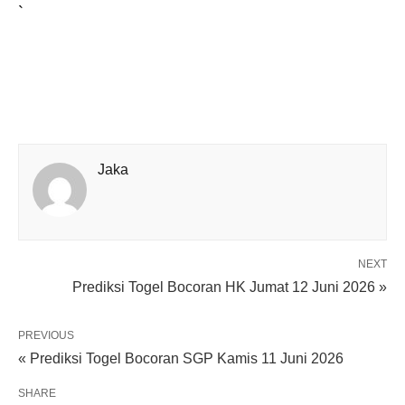
`
Jaka
NEXT
Prediksi Togel Bocoran HK Jumat 12 Juni 2026 »
PREVIOUS
« Prediksi Togel Bocoran SGP Kamis 11 Juni 2026
SHARE