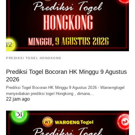
PREDIKSI TOGEL HONGKONG
Prediksi Togel Bocoran HK Minggu 9 Agustus
2026
Prediksi Togel Bocoran HK Minggu 9 Agustus 2026 - Waroengtogel
menyediakan prediksi togel Hongkong , dimana…
22 jam ago