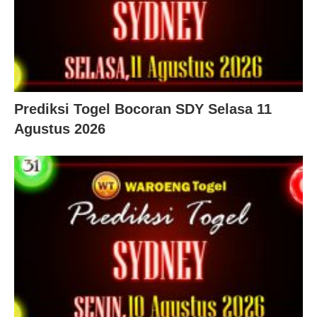
Prediksi Togel Bocoran SDY Selasa 11
Agustus 2026