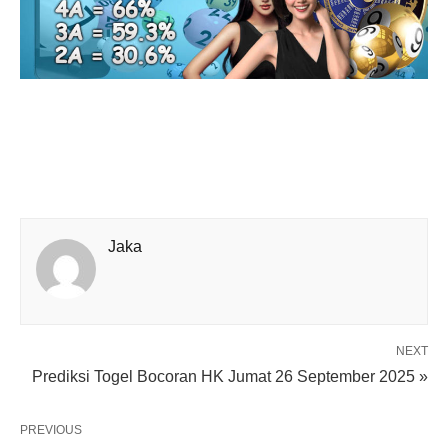
Jaka
NEXT
Prediksi Togel Bocoran HK Jumat 26 September 2025 »
PREVIOUS