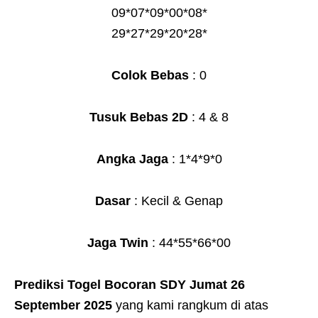
09*07*09*00*08*
29*27*29*20*28*
Colok Bebas
: 0
Tusuk Bebas 2D
: 4 & 8
Angka Jaga
: 1*4*9*0
Dasar
: Kecil & Genap
Jaga Twin
: 44*55*66*00
Prediksi Togel Bocoran SDY Jumat 26
September 2025
yang kami rangkum di atas