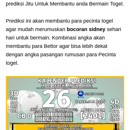
prediksi Jitu Untuk Membantu anda Bermain Togel.
Prediksi ini akan membantu para pecinta togel
agar mudah merumuskan
bocoran sidney
sehari
hari untuk bermain. Kombinasi angka akan
membantu para Bettor agar bisa lebih dekat
dengan angka pasangan rumusan para Pecinta
togel.