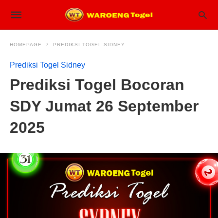
HOMEPAGE
PREDIKSI TOGEL SIDNEY
Prediksi Togel Sidney
Prediksi Togel Bocoran
SDY Jumat 26 September
2025