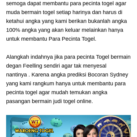
semoga dapat membantu para pecinta togel agar
muda bermain togel setiap harinya dan harus di
ketahui angka yang kami berikan bukanlah angka
100% angka yang akan keluar melainkan hanya
untuk membantu Para Pecinta Togel.
Alangkah indahnya jika para pecinta Togel bermain
degan Feelling sendiri agar tak menyesal
nantinya . Karena angka prediksi Bocoran Sydney
yang kami rangkum hanya untuk membantu para
pecinta togel agar mudah temukan angka
pasangan bermain judi togel online.