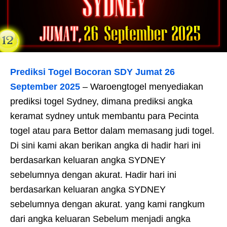
Prediksi Togel Bocoran SDY Jumat 26
September 2025
– Waroengtogel menyediakan
prediksi togel Sydney, dimana prediksi angka
keramat sydney untuk membantu para Pecinta
togel atau para Bettor dalam memasang judi togel.
Di sini kami akan berikan angka di hadir hari ini
berdasarkan keluaran angka SYDNEY
sebelumnya dengan akurat. Hadir hari ini
berdasarkan keluaran angka SYDNEY
sebelumnya dengan akurat. yang kami rangkum
dari angka keluaran Sebelum menjadi angka