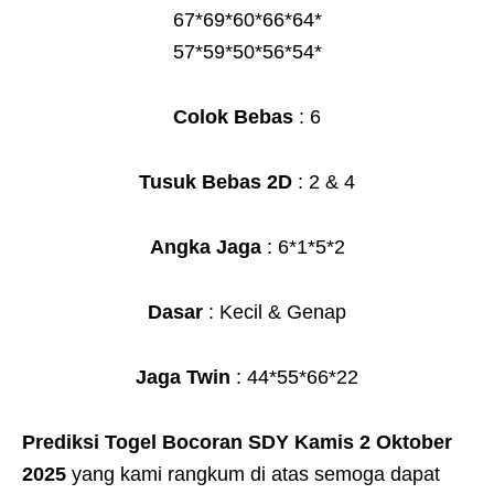
67*69*60*66*64*
57*59*50*56*54*
Colok Bebas
: 6
Tusuk Bebas 2D
: 2 & 4
Angka Jaga
: 6*1*5*2
Dasar
: Kecil & Genap
Jaga Twin
: 44*55*66*22
Prediksi Togel Bocoran SDY Kamis 2 Oktober
2025
yang kami rangkum di atas semoga dapat