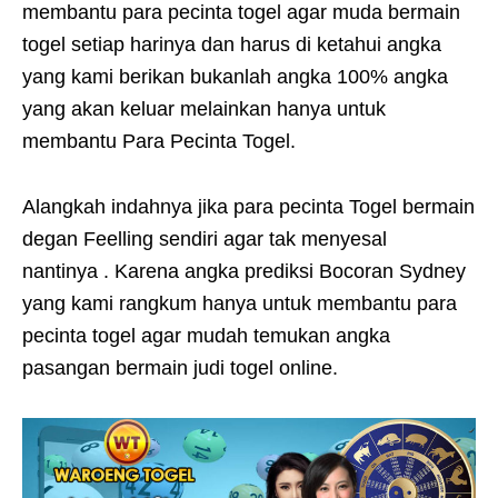
membantu para pecinta togel agar muda bermain
togel setiap harinya dan harus di ketahui angka
yang kami berikan bukanlah angka 100% angka
yang akan keluar melainkan hanya untuk
membantu Para Pecinta Togel.
Alangkah indahnya jika para pecinta Togel bermain
degan Feelling sendiri agar tak menyesal
nantinya . Karena angka prediksi Bocoran Sydney
yang kami rangkum hanya untuk membantu para
pecinta togel agar mudah temukan angka
pasangan bermain judi togel online.