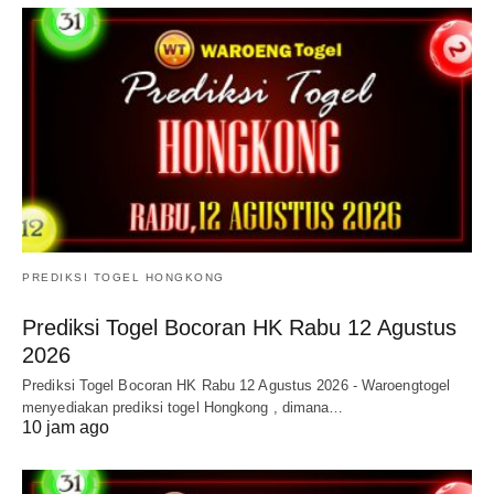
PREDIKSI TOGEL HONGKONG
Prediksi Togel Bocoran HK Rabu 12 Agustus
2026
Prediksi Togel Bocoran HK Rabu 12 Agustus 2026 - Waroengtogel
menyediakan prediksi togel Hongkong , dimana…
10 jam ago