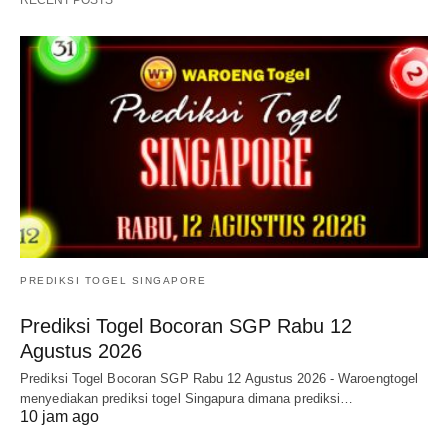
RECENT POSTS
PREDIKSI TOGEL SINGAPORE
Prediksi Togel Bocoran SGP Rabu 12
Agustus 2026
Prediksi Togel Bocoran SGP Rabu 12 Agustus 2026 - Waroengtogel
menyediakan prediksi togel Singapura dimana prediksi…
10 jam ago