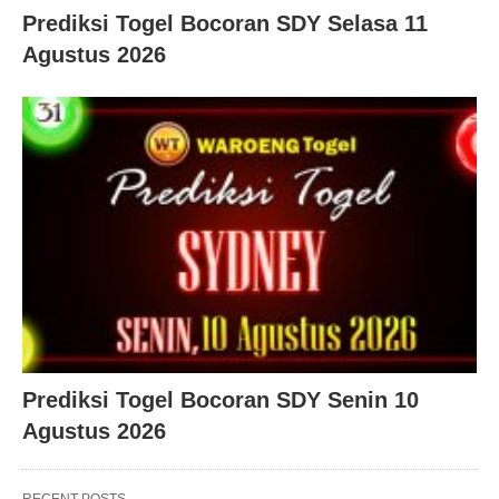
Prediksi Togel Bocoran SDY Selasa 11
Agustus 2026
Prediksi Togel Bocoran SDY Senin 10
Agustus 2026