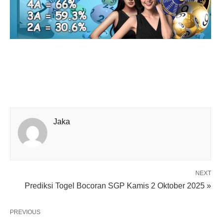
Jaka
NEXT
Prediksi Togel Bocoran SGP Kamis 2 Oktober 2025 »
PREVIOUS