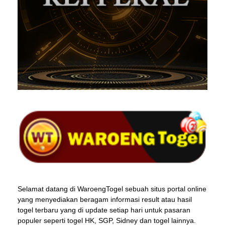
Selamat datang di WaroengTogel sebuah situs portal online
yang menyediakan beragam informasi result atau hasil
togel terbaru yang di update setiap hari untuk pasaran
populer seperti togel HK, SGP, Sidney dan togel lainnya.