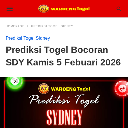
HOMEPAGE
PREDIKSI TOGEL SIDNEY
Prediksi Togel Sidney
Prediksi Togel Bocoran
SDY Kamis 5 Febuari 2026