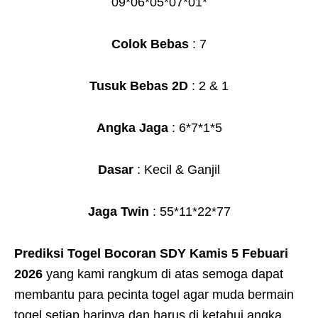
09*06*05*07*01*
Colok Bebas
: 7
Tusuk Bebas 2D
: 2 & 1
Angka Jaga
: 6*7*1*5
Dasar
: Kecil & Ganjil
Jaga Twin
: 55*11*22*77
Prediksi Togel Bocoran SDY Kamis 5 Febuari
2026
yang kami rangkum di atas semoga dapat
membantu para pecinta togel agar muda bermain
togel setiap harinya dan harus di ketahui angka