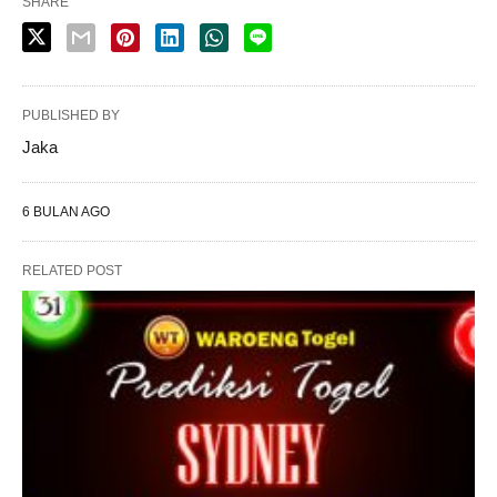
SHARE
PUBLISHED BY
Jaka
6 BULAN AGO
RELATED POST