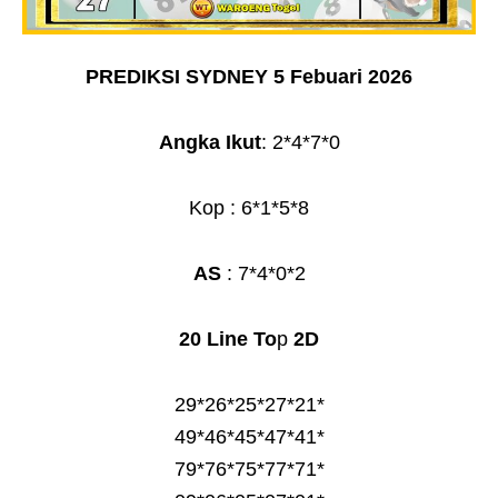
PREDIKSI SYDNEY 5 Febuari 2026
Angka Ikut
: 2*4*7*0
Kop : 6*1*5*8
AS
: 7*4*0*2
20 Line To
p
2D
29*26*25*27*21*
49*46*45*47*41*
79*76*75*77*71*