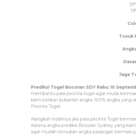
59*
19
Col
Tusuk 
Angka
Dasa
Jaga T
Prediksi Togel Bocoran SDY Rabu 10 Septem
membantu para pecinta togel agar muda bermain 
kami berikan bukanlah angka 100% angka yang 
Pecinta Togel.
Alangkah indahnya jika para pecinta Togel bermain
Karena angka prediksi Bocoran Sydney yang kam
agar mudah temukan angka pasangan bermain jud