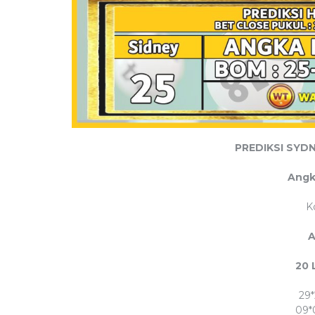
PREDIKSI SYDN
Angk
K
20 
29*
09*