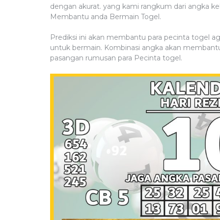
dengan akurat. yang kami rangkum dari angka ke
Membantu anda Bermain Togel.
Prediksi ini akan membantu para pecinta toge
untuk bermain. Kombinasi angka akan membantu 
pasangan rumusan para Pecinta togel.