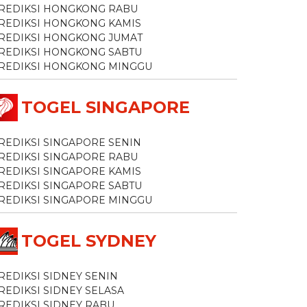
REDIKSI HONGKONG RABU
REDIKSI HONGKONG KAMIS
REDIKSI HONGKONG JUMAT
REDIKSI HONGKONG SABTU
REDIKSI HONGKONG MINGGU
TOGEL SINGAPORE
REDIKSI SINGAPORE SENIN
REDIKSI SINGAPORE RABU
REDIKSI SINGAPORE KAMIS
REDIKSI SINGAPORE SABTU
REDIKSI SINGAPORE MINGGU
TOGEL SYDNEY
REDIKSI SIDNEY SENIN
REDIKSI SIDNEY SELASA
REDIKSI SIDNEY RABU