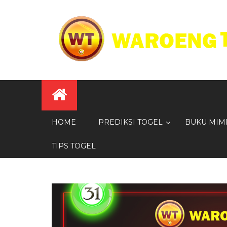
Skip
to
content
HOME
PREDIKSI TOGEL
BUKU MIM
TIPS TOGEL