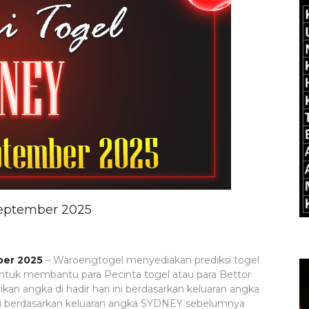
September 2025
ber 2025
– Waroengtogel menyediakan prediksi togel
ntuk membantu para Pecinta togel atau para Bettor
kan angka di hadir hari ini berdasarkan keluaran angka
ni berdasarkan keluaran angka SYDNEY sebelumnya