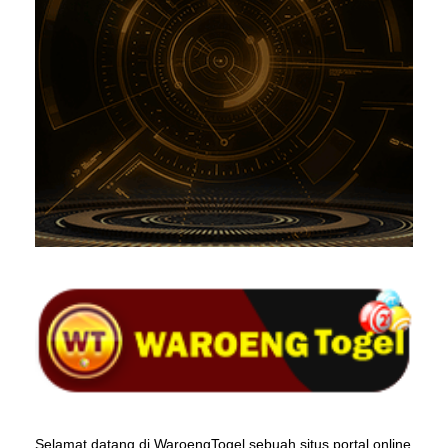
Selamat datang di WaroengTogel sebuah situs portal online