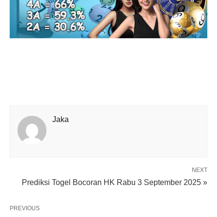
Jaka
NEXT
Prediksi Togel Bocoran HK Rabu 3 September 2025 »
PREVIOUS