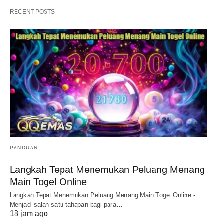
RECENT POSTS
PANDUAN
Langkah Tepat Menemukan Peluang Menang
Main Togel Online
Langkah Tepat Menemukan Peluang Menang Main Togel Online -
Menjadi salah satu tahapan bagi para…
18 jam ago