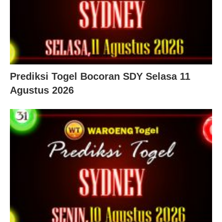
Prediksi Togel Bocoran SDY Selasa 11
Agustus 2026