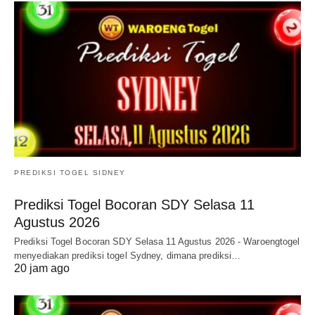
PREDIKSI TOGEL SIDNEY
Prediksi Togel Bocoran SDY Selasa 11
Agustus 2026
Prediksi Togel Bocoran SDY Selasa 11 Agustus 2026 - Waroengtogel
menyediakan prediksi togel Sydney, dimana prediksi…
20 jam ago