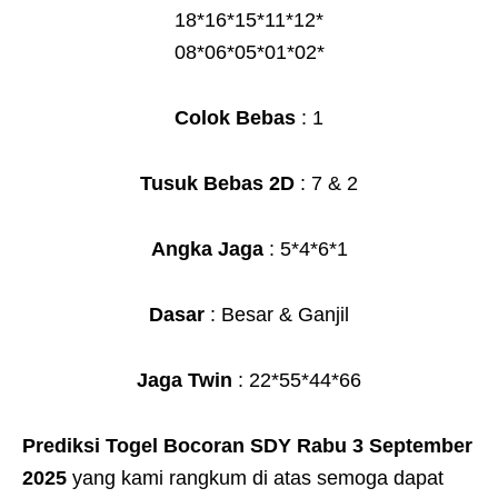
18*16*15*11*12*
08*06*05*01*02*
Colok Bebas
: 1
Tusuk Bebas 2D
: 7 & 2
Angka Jaga
: 5*4*6*1
Dasar
: Besar & Ganjil
Jaga Twin
: 22*55*44*66
Prediksi Togel Bocoran SDY Rabu 3 September
2025
yang kami rangkum di atas semoga dapat