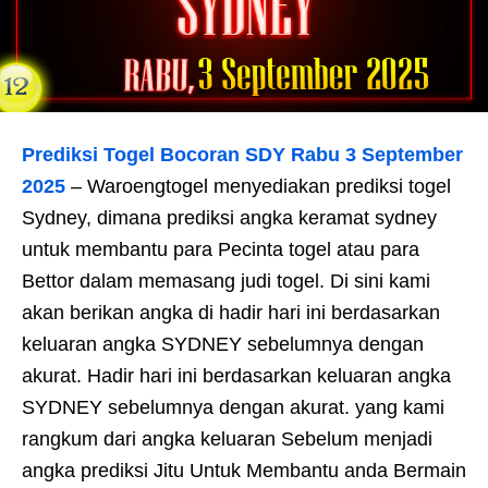
Prediksi Togel Bocoran SDY Rabu 3 September
2025
– Waroengtogel menyediakan prediksi togel
Sydney, dimana prediksi angka keramat sydney
untuk membantu para Pecinta togel atau para
Bettor dalam memasang judi togel. Di sini kami
akan berikan angka di hadir hari ini berdasarkan
keluaran angka SYDNEY sebelumnya dengan
akurat. Hadir hari ini berdasarkan keluaran angka
SYDNEY sebelumnya dengan akurat. yang kami
rangkum dari angka keluaran Sebelum menjadi
angka prediksi Jitu Untuk Membantu anda Bermain