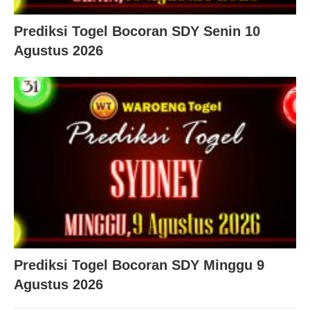
Prediksi Togel Bocoran SDY Senin 10
Agustus 2026
Prediksi Togel Bocoran SDY Minggu 9
Agustus 2026