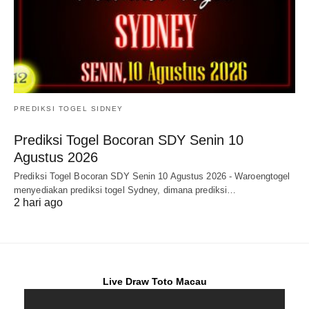
PREDIKSI TOGEL SIDNEY
Prediksi Togel Bocoran SDY Senin 10
Agustus 2026
Prediksi Togel Bocoran SDY Senin 10 Agustus 2026 - Waroengtogel
menyediakan prediksi togel Sydney, dimana prediksi…
2 hari ago
Live Draw Toto Macau