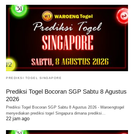
PREDIKSI TOGEL SINGAPORE
Prediksi Togel Bocoran SGP Sabtu 8 Agustus
2026
Prediksi Togel Bocoran SGP Sabtu 8 Agustus 2026 - Waroengtogel
menyediakan prediksi togel Singapura dimana prediksi…
22 jam ago