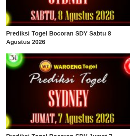
Prediksi Togel Bocoran SDY Sabtu 8
Agustus 2026