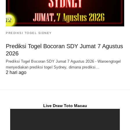
PREDIKSI TOGEL SIDNEY
Prediksi Togel Bocoran SDY Jumat 7 Agustus
2026
Prediksi Togel Bocoran SDY Jumat 7 Agustus 2026 - Waroengtogel
menyediakan prediksi togel Sydney, dimana prediksi…
2 hari ago
Live Draw Toto Macau