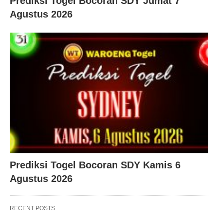
Prediksi Togel Bocoran SDY Jumat 7
Agustus 2026
Prediksi Togel Bocoran SDY Kamis 6
Agustus 2026
RECENT POSTS