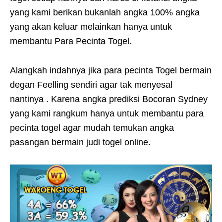
yang kami berikan bukanlah angka 100% angka
yang akan keluar melainkan hanya untuk
membantu Para Pecinta Togel.
Alangkah indahnya jika para pecinta Togel bermain
degan Feelling sendiri agar tak menyesal
nantinya . Karena angka prediksi Bocoran Sydney
yang kami rangkum hanya untuk membantu para
pecinta togel agar mudah temukan angka
pasangan bermain judi togel online.