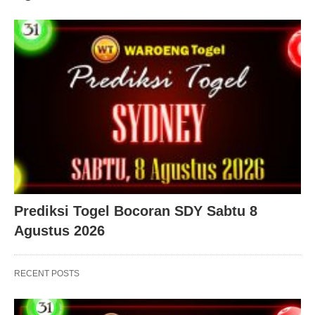
Prediksi Togel Bocoran SDY Sabtu 8
Agustus 2026
RECENT POSTS