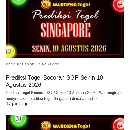
PREDIKSI TOGEL SINGAPORE
Prediksi Togel Bocoran SGP Senin 10
Agustus 2026
Prediksi Togel Bocoran SGP Senin 10 Agustus 2026 - Waroengtogel
menyediakan prediksi togel Singapura dimana prediksi…
17 jam ago