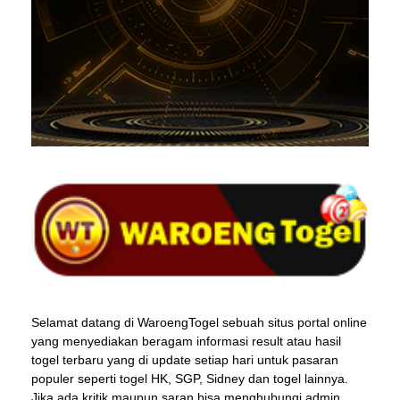
Selamat datang di WaroengTogel sebuah situs portal online
yang menyediakan beragam informasi result atau hasil
togel terbaru yang di update setiap hari untuk pasaran
populer seperti togel HK, SGP, Sidney dan togel lainnya.
Jika ada kritik maupun saran bisa menghubungi admin