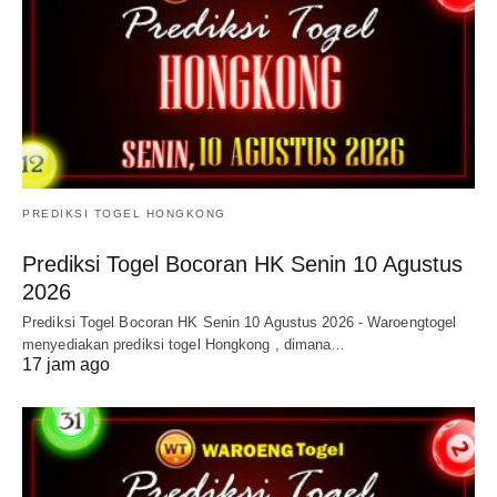
PREDIKSI TOGEL HONGKONG
Prediksi Togel Bocoran HK Senin 10 Agustus
2026
Prediksi Togel Bocoran HK Senin 10 Agustus 2026 - Waroengtogel
menyediakan prediksi togel Hongkong , dimana…
17 jam ago