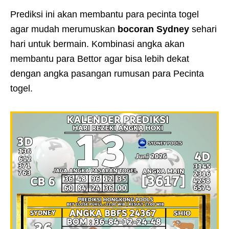
Prediksi ini akan membantu para pecinta togel
agar mudah merumuskan
bocoran Sydney
sehari
hari untuk bermain. Kombinasi angka akan
membantu para Bettor agar bisa lebih dekat
dengan angka pasangan rumusan para Pecinta
togel.