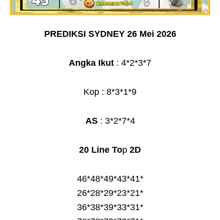
PREDIKSI SYDNEY 26 Mei 2026
Angka Ikut
: 4*2*3*7
Kop : 8*3*1*9
AS
: 3*2*7*4
20 Line To
p
2D
46*48*49*43*41*
26*28*29*23*21*
36*38*39*33*31*