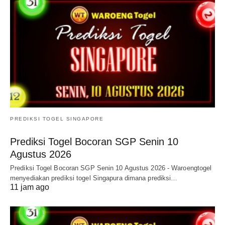
PREDIKSI TOGEL SINGAPORE
Prediksi Togel Bocoran SGP Senin 10
Agustus 2026
Prediksi Togel Bocoran SGP Senin 10 Agustus 2026 - Waroengtogel
menyediakan prediksi togel Singapura dimana prediksi…
11 jam ago