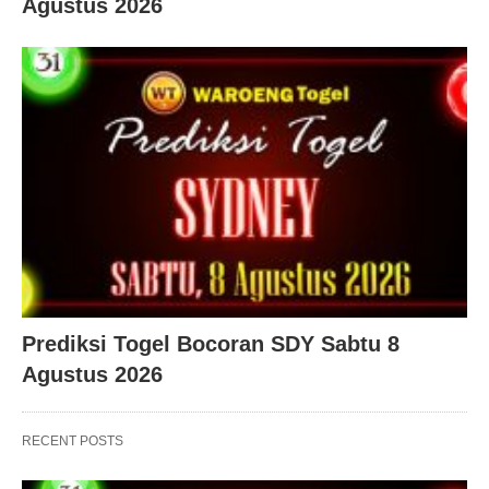
Agustus 2026
Prediksi Togel Bocoran SDY Sabtu 8
Agustus 2026
RECENT POSTS