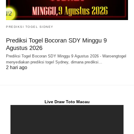
PREDIKSI TOGEL SIDNEY
Prediksi Togel Bocoran SDY Minggu 9
Agustus 2026
Prediksi Togel Bocoran SDY Minggu 9 Agustus 2026 - Waroengtogel
menyediakan prediksi togel Sydney, dimana prediksi…
2 hari ago
Live Draw Toto Macau