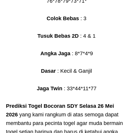
76*78*79*73*71*
Colok Bebas
: 3
Tusuk Bebas 2D
: 4 & 1
Angka Jaga
: 8*7*4*9
Dasar
: Kecil & Ganjil
Jaga Twin
: 33*44*11*77
Prediksi Togel Bocoran SDY Selasa 26 Mei
2026
yang kami rangkum di atas semoga dapat
membantu para pecinta togel agar muda bermain
togel setiap harinya dan harus di ketahui angka