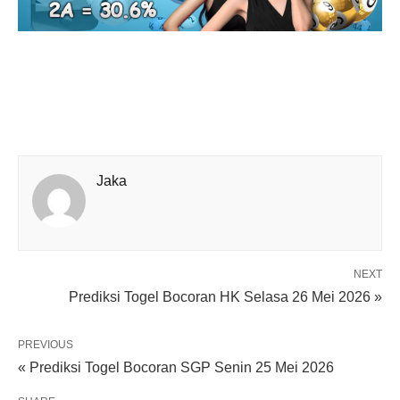
Jaka
NEXT
Prediksi Togel Bocoran HK Selasa 26 Mei 2026 »
PREVIOUS
« Prediksi Togel Bocoran SGP Senin 25 Mei 2026