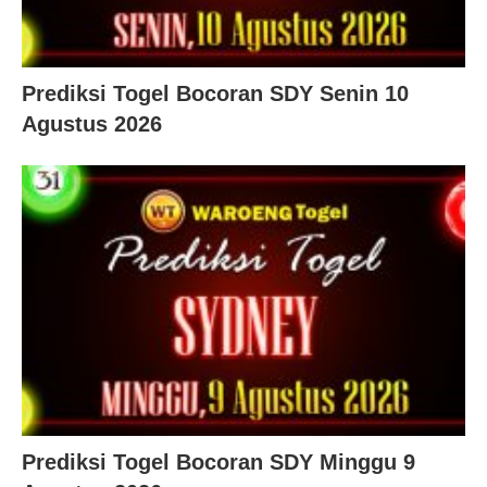
Prediksi Togel Bocoran SDY Senin 10
Agustus 2026
Prediksi Togel Bocoran SDY Minggu 9