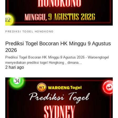
PREDIKSI TOGEL HONGKONG
Prediksi Togel Bocoran HK Minggu 9 Agustus
2026
Prediksi Togel Bocoran HK Minggu 9 Agustus 2026 - Waroengtogel
menyediakan prediksi togel Hongkong , dimana…
2 hari ago