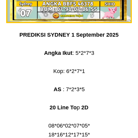
PREDIKSI SYDNEY 1 September 2025
Angka Ikut
: 5*2*7*3
Kop: 6*2*7*1
AS
: 7*2*3*5
20 Line To
p
2D
08*06*02*07*05*
18*16*12*17*15*