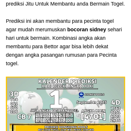
prediksi Jitu Untuk Membantu anda Bermain Togel.
Prediksi ini akan membantu para pecinta togel
agar mudah merumuskan
bocoran sidney
sehari
hari untuk bermain. Kombinasi angka akan
membantu para Bettor agar bisa lebih dekat
dengan angka pasangan rumusan para Pecinta
togel.