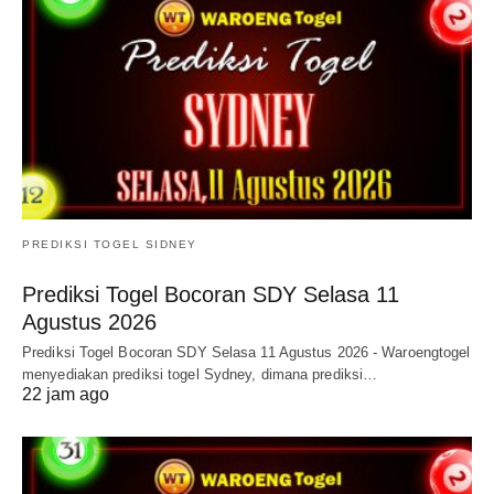
PREDIKSI TOGEL SIDNEY
Prediksi Togel Bocoran SDY Selasa 11
Agustus 2026
Prediksi Togel Bocoran SDY Selasa 11 Agustus 2026 - Waroengtogel
menyediakan prediksi togel Sydney, dimana prediksi…
22 jam ago