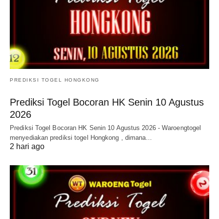
PREDIKSI TOGEL HONGKONG
Prediksi Togel Bocoran HK Senin 10 Agustus
2026
Prediksi Togel Bocoran HK Senin 10 Agustus 2026 - Waroengtogel
menyediakan prediksi togel Hongkong , dimana…
2 hari ago