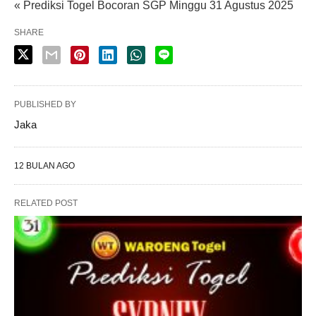
« Prediksi Togel Bocoran SGP Minggu 31 Agustus 2025
SHARE
PUBLISHED BY
Jaka
12 BULAN AGO
RELATED POST