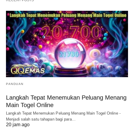
RECENT POSTS
PANDUAN
Langkah Tepat Menemukan Peluang Menang
Main Togel Online
Langkah Tepat Menemukan Peluang Menang Main Togel Online -
Menjadi salah satu tahapan bagi para…
20 jam ago