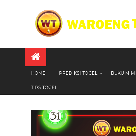
Skip
to
content
HOME
PREDIKSI TOGEL
BUKU MIM
TIPS TOGEL