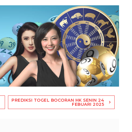
PREDIKSI TOGEL BOCORAN HK SENIN 24
FEBUARI 2025