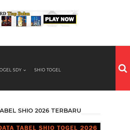
Cari
untuk:
TOGEL SDY
SHIO TOGEL
ABEL SHIO 2026 TERBARU