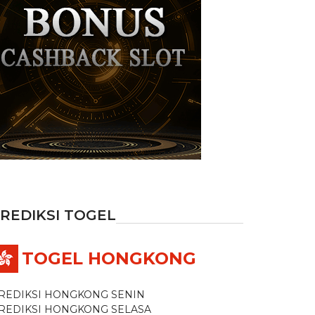
REDIKSI TOGEL
TOGEL HONGKONG
REDIKSI HONGKONG SENIN
REDIKSI HONGKONG SELASA