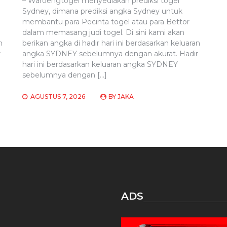
– Waroengtogel menyediakan prediksi togel
Sydney, dimana prediksi angka Sydney untuk
membantu para Pecinta togel atau para Bettor
dalam memasang judi togel. Di sini kami akan
n
berikan angka di hadir hari ini berdasarkan keluaran
r
angka SYDNEY sebelumnya dengan akurat. Hadir
hari ini berdasarkan keluaran angka SYDNEY
sebelumnya dengan […]
AGUSTUS 7, 2026
BY
JAKA
ADS