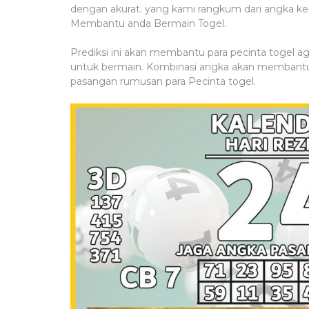
dengan akurat. yang kami rangkum dari angka ke
Membantu anda Bermain Togel.
Prediksi ini akan membantu para pecinta toge
untuk bermain. Kombinasi angka akan membantu 
pasangan rumusan para Pecinta togel.