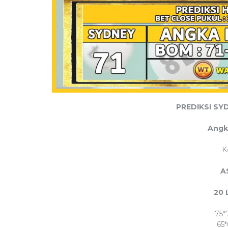
PREDIKSI SYD
Angk
K
A
20 
75*
65*