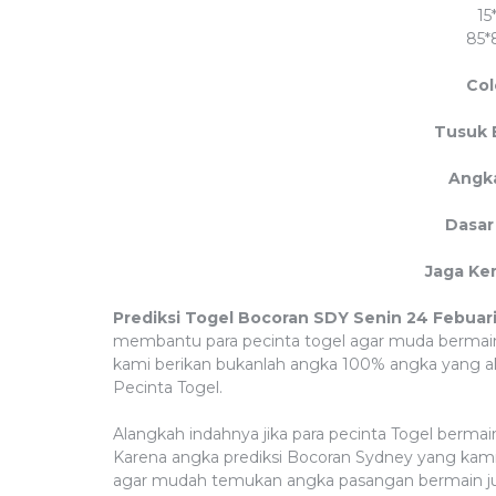
15
85*
Col
Tusuk 
Angk
Dasa
Jaga Ke
Prediksi Togel Bocoran SDY Senin 24 Febuar
membantu para pecinta togel agar muda bermain 
kami berikan bukanlah angka 100% angka yang 
Pecinta Togel.
Alangkah indahnya jika para pecinta Togel bermain
Karena angka prediksi Bocoran Sydney yang kam
agar mudah temukan angka pasangan bermain jud