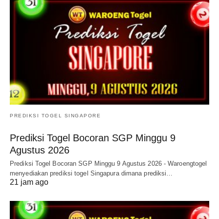
PREDIKSI TOGEL SINGAPORE
Prediksi Togel Bocoran SGP Minggu 9
Agustus 2026
Prediksi Togel Bocoran SGP Minggu 9 Agustus 2026 - Waroengtogel
menyediakan prediksi togel Singapura dimana prediksi…
21 jam ago