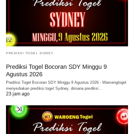
PREDIKSI TOGEL SIDNEY
Prediksi Togel Bocoran SDY Minggu 9
Agustus 2026
Prediksi Togel Bocoran SDY Minggu 9 Agustus 2026 - Waroengtogel
menyediakan prediksi togel Sydney, dimana prediksi…
23 jam ago