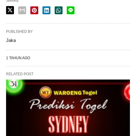
SHARE
PUBLISHED BY
Jaka
1 TAHUN AGO
RELATED POST