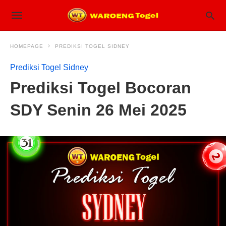
HOMEPAGE
PREDIKSI TOGEL SIDNEY
Prediksi Togel Sidney
Prediksi Togel Bocoran
SDY Senin 26 Mei 2025