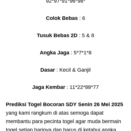
92*97*91*96*98*
Colok Bebas
: 6
Tusuk Bebas 2D
: 5 & 8
Angka Jaga
: 5*7*1*8
Dasar
: Kecil & Ganjil
Jaga Kembar
: 11*22*88*77
Prediksi Togel Bocoran SDY Senin 26 Mei 2025
yang kami rangkum di atas semoga dapat
membantu para pecinta togel agar muda bermain
togel setiap harinya dan harus di ketahui angka