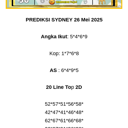
PREDIKSI SYDNEY 26 Mei 2025
Angka Ikut
: 5*4*6*9
Kop: 1*7*6*8
AS
: 6*4*9*5
20 Line To
p
2D
52*57*51*56*58*
42*47*41*46*48*
62*67*61*66*68*