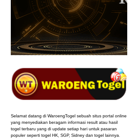
Selamat datang di WaroengTogel sebuah situs portal online
yang menyediakan beragam informasi result atau hasil
togel terbaru yang di update setiap hari untuk pasaran
populer seperti togel HK, SGP, Sidney dan togel lainnya.