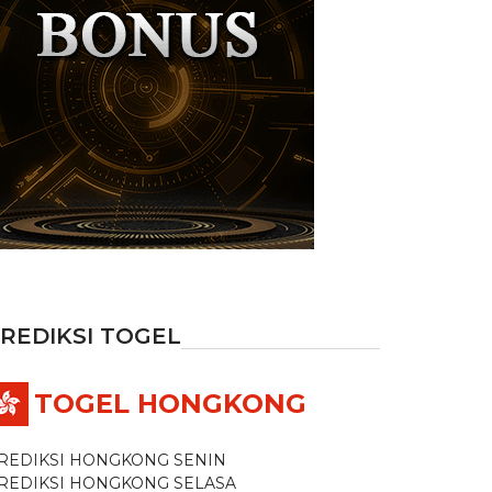
REDIKSI TOGEL
TOGEL HONGKONG
REDIKSI HONGKONG SENIN
REDIKSI HONGKONG SELASA