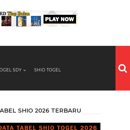
Cari
untuk:
TOGEL SDY
SHIO TOGEL
ABEL SHIO 2026 TERBARU