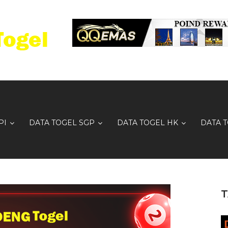
PI
DATA TOGEL SGP
DATA TOGEL HK
DATA 
T