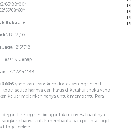
82*85*88*80*
P
62*65*68*60*
P
P
ok Bebas
: 8
P
lok
2D : 7 / 0
 Jaga
: 2*5*7*8
: Besar & Genap
win
: 77*22*44*88
i 2026
yang kami rangkum di atas semoga dapat
togel setiap harinya dan harus di ketahui angka yang
akan keluar melainkan hanya untuk membantu Para
 degan Feelling sendiri agar tak menyesal nantinya .
i rangkum hanya untuk membantu para pecinta togel
i togel online.