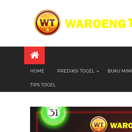
Skip
to
content
HOME
PREDIKSI TOGEL
BUKU MIM
TIPS TOGEL