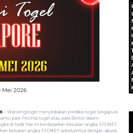
0 Mei 2026
26
– Waroengtogel menyediakan prediksi togel Singapura
ntu para Pecinta togel atau para Bettor dalam
ngka di hadir hari ini berdasarkan keluaran angka SYDNEY
sarkan keluaran angka SYDNEY sebelumnya dengan akurat.