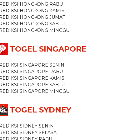
REDIKSI HONGKONG RABU
REDIKSI HONGKONG KAMIS
REDIKSI HONGKONG JUMAT
REDIKSI HONGKONG SABTU
REDIKSI HONGKONG MINGGU
TOGEL SINGAPORE
REDIKSI SINGAPORE SENIN
REDIKSI SINGAPORE RABU
REDIKSI SINGAPORE KAMIS
REDIKSI SINGAPORE SABTU
REDIKSI SINGAPORE MINGGU
TOGEL SYDNEY
REDIKSI SIDNEY SENIN
REDIKSI SIDNEY SELASA
REDIKSI SIDNEY RABU