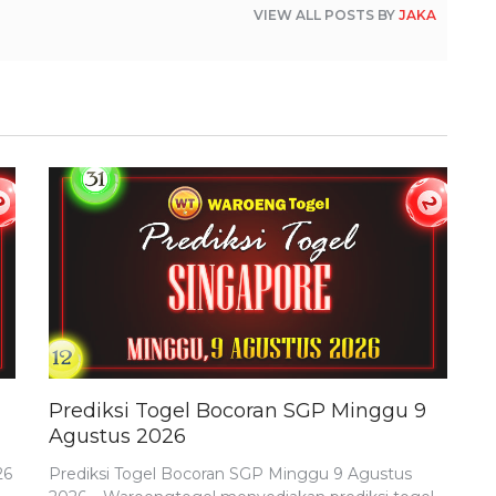
VIEW ALL POSTS BY
JAKA
Prediksi Togel Bocoran SGP Minggu 9
Agustus 2026
26
Prediksi Togel Bocoran SGP Minggu 9 Agustus