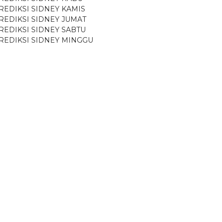
REDIKSI SIDNEY KAMIS
REDIKSI SIDNEY JUMAT
REDIKSI SIDNEY SABTU
REDIKSI SIDNEY MINGGU