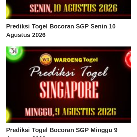
Prediksi Togel Bocoran SGP Senin 10
Agustus 2026
Prediksi Togel Bocoran SGP Minggu 9