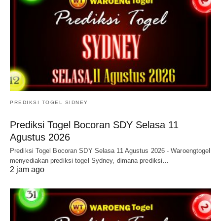
PREDIKSI TOGEL SIDNEY
Prediksi Togel Bocoran SDY Selasa 11
Agustus 2026
Prediksi Togel Bocoran SDY Selasa 11 Agustus 2026 - Waroengtogel
menyediakan prediksi togel Sydney, dimana prediksi…
2 jam ago