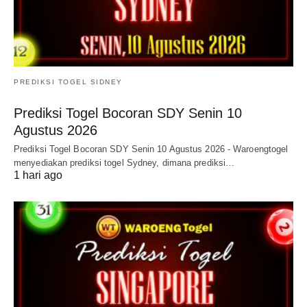
PREDIKSI TOGEL SIDNEY
Prediksi Togel Bocoran SDY Senin 10
Agustus 2026
Prediksi Togel Bocoran SDY Senin 10 Agustus 2026 - Waroengtogel
menyediakan prediksi togel Sydney, dimana prediksi…
1 hari ago