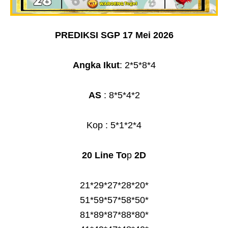
PREDIKSI SGP 17 Mei 2026
Angka Ikut
: 2*5*8*4
AS
: 8*5*4*2
Kop : 5*1*2*4
20 Line To
p
2D
21*29*27*28*20*
51*59*57*58*50*
81*89*87*88*80*