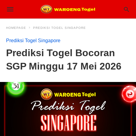
HOMEPAGE
PREDIKSI TOGEL SINGAPORE
Prediksi Togel Singapore
Prediksi Togel Bocoran
SGP Minggu 17 Mei 2026