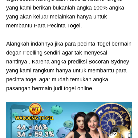
yang kami berikan bukanlah angka 100% angka
yang akan keluar melainkan hanya untuk
membantu Para Pecinta Togel.
Alangkah indahnya jika para pecinta Togel bermain
degan Feelling sendiri agar tak menyesal
nantinya . Karena angka prediksi Bocoran Sydney
yang kami rangkum hanya untuk membantu para
pecinta togel agar mudah temukan angka
pasangan bermain judi togel online.