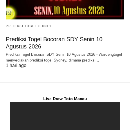
PREDIKSI TOGEL SIDNEY
Prediksi Togel Bocoran SDY Senin 10
Agustus 2026
Prediksi Togel Bocoran SDY Senin 10 Agustus 2026 - Waroengtogel
menyediakan prediksi togel Sydney, dimana prediksi…
1 hari ago
Live Draw Toto Macau