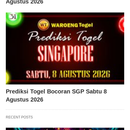
Agustus 2026
Prediksi Togel Bocoran SGP Sabtu 8
Agustus 2026
RECENT POSTS