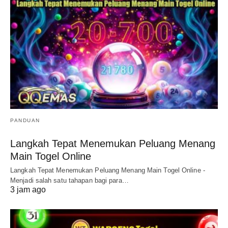
PANDUAN
Langkah Tepat Menemukan Peluang Menang
Main Togel Online
Langkah Tepat Menemukan Peluang Menang Main Togel Online -
Menjadi salah satu tahapan bagi para…
3 jam ago