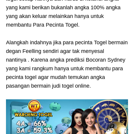
yang kami berikan bukanlah angka 100% angka
yang akan keluar melainkan hanya untuk
membantu Para Pecinta Togel.
Alangkah indahnya jika para pecinta Togel bermain
degan Feelling sendiri agar tak menyesal
nantinya . Karena angka prediksi Bocoran Sydney
yang kami rangkum hanya untuk membantu para
pecinta togel agar mudah temukan angka
pasangan bermain judi togel online.