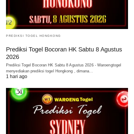
PREDIKSI TOGEL HONGKONG
Prediksi Togel Bocoran HK Sabtu 8 Agustus
2026
Prediksi Togel Bocoran HK Sabtu 8 Agustus 2026 - Waroengtogel
menyediakan prediksi togel Hongkong , dimana…
1 hari ago