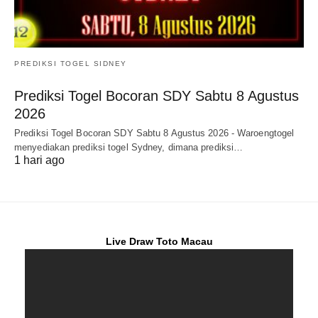
PREDIKSI TOGEL SIDNEY
Prediksi Togel Bocoran SDY Sabtu 8 Agustus
2026
Prediksi Togel Bocoran SDY Sabtu 8 Agustus 2026 - Waroengtogel
menyediakan prediksi togel Sydney, dimana prediksi…
1 hari ago
Live Draw Toto Macau