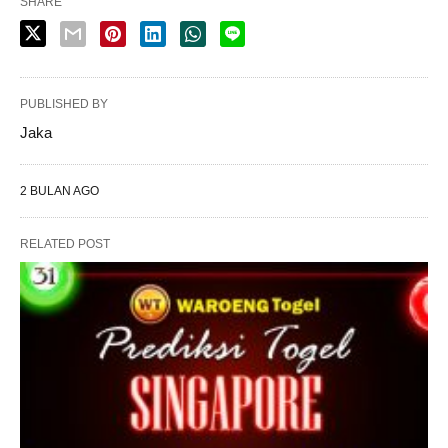
SHARE
PUBLISHED BY
Jaka
2 BULAN AGO
RELATED POST