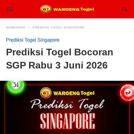
HOMEPAGE
PREDIKSI TOGEL SINGAPORE
Prediksi Togel Singapore
Prediksi Togel Bocoran
SGP Rabu 3 Juni 2026