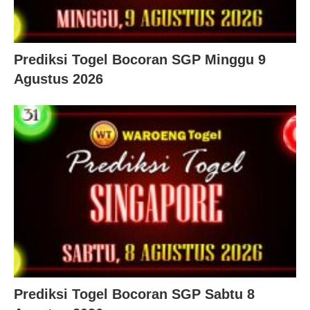
Prediksi Togel Bocoran SGP Minggu 9
Agustus 2026
Prediksi Togel Bocoran SGP Sabtu 8