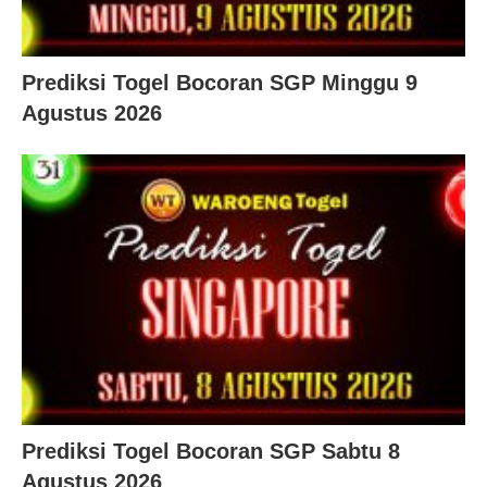
Prediksi Togel Bocoran SGP Minggu 9
Agustus 2026
Prediksi Togel Bocoran SGP Sabtu 8
Agustus 2026