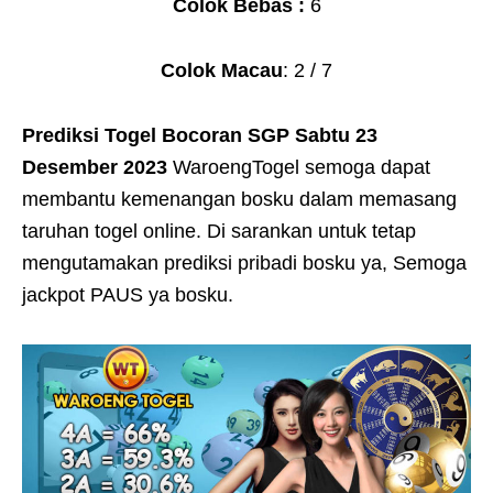
Colok Bebas :
6
Colok Macau
: 2 / 7
Prediksi Togel Bocoran SGP Sabtu 23
Desember 2023
WaroengTogel semoga dapat
membantu kemenangan bosku dalam memasang
taruhan togel online. Di sarankan untuk tetap
mengutamakan prediksi pribadi bosku ya, Semoga
jackpot PAUS ya bosku.