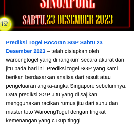
Prediksi Togel Bocoran SGP Sabtu 23
Desember 2023
– telah disiapkan oleh
waroengtogel yang di rangkum secara akurat dan
jitu pada hari ini. Prediksi togel SGP yang kami
berikan berdasarkan analisa dari result atau
pengeluaran angka-angka Singapore sebelumnya.
Data prediksi SGP Jitu yang di sajikan
menggunakan racikan rumus jitu dari suhu dan
master toto WaroengTogel dengan tingkat
kemenangan yang cukup tinggi.