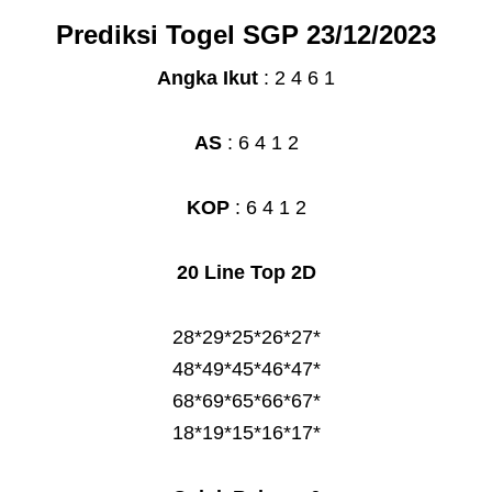
Prediksi Togel SGP 23/12/2023
Angka Ikut
: 2 4 6 1
AS
: 6 4 1 2
KOP
: 6 4 1 2
20 Line Top 2D
28*29*25*26*27*
48*49*45*46*47*
68*69*65*66*67*
18*19*15*16*17*