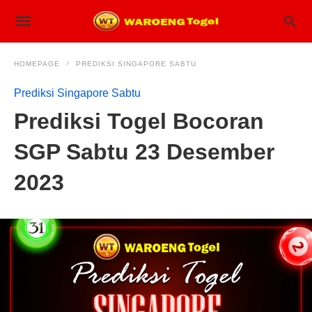
HOMEPAGE
PREDIKSI SINGAPORE SABTU
Prediksi Singapore Sabtu
Prediksi Togel Bocoran
SGP Sabtu 23 Desember
2023