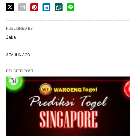
PUBLISHED BY
Jaka
3 TAHUN AGO
RELATED POST