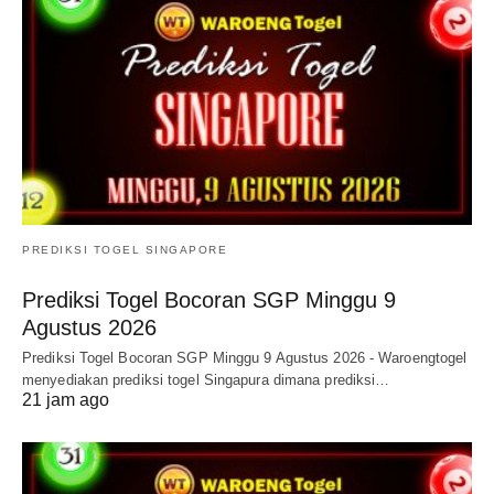
PREDIKSI TOGEL SINGAPORE
Prediksi Togel Bocoran SGP Minggu 9
Agustus 2026
Prediksi Togel Bocoran SGP Minggu 9 Agustus 2026 - Waroengtogel
menyediakan prediksi togel Singapura dimana prediksi…
21 jam ago