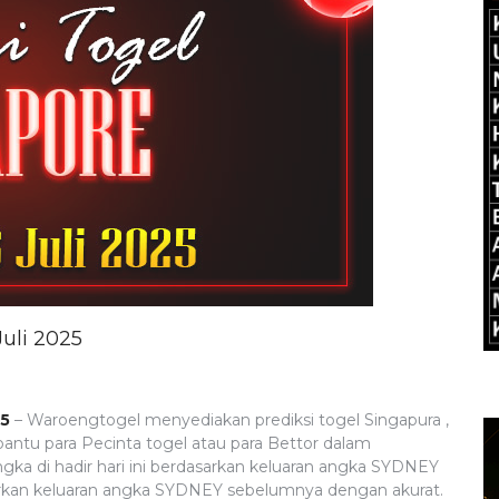
uli 2025
25
– Waroengtogel menyediakan prediksi togel Singapura ,
ntu para Pecinta togel atau para Bettor dalam
ngka di hadir hari ini berdasarkan keluaran angka SYDNEY
sarkan keluaran angka SYDNEY sebelumnya dengan akurat.