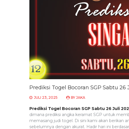
Prediksi Togel Bocoran SGP Sabtu 26 J
JULI 23, 2025
BY
JAKA
Prediksi Togel Bocoran SGP Sabtu 26 Juli 20
dimana prediksi angka keramat SGP untuk memba
memasang judi togel. Di sini kami akan berikan a
sebelumnya dengan akurat. Hadir hari ini berda