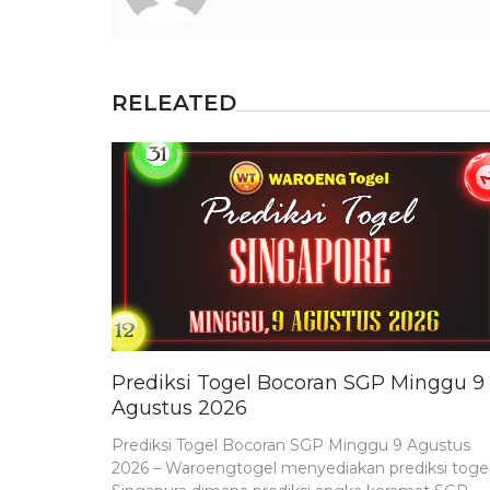
RELEATED
Prediksi Togel Bocoran SGP Minggu 9
Agustus 2026
Prediksi Togel Bocoran SGP Minggu 9 Agustus
2026 – Waroengtogel menyediakan prediksi toge