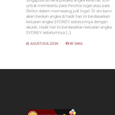
Singapura dimana prediksi angka keramat SGP
untuk membantu para Pecinta togel atau para
Bettor dalam memasang judi togel. Di sini kami
akan berikan angka di hadir hari ini berdasarkan
keluaran angka SYDNEY sebelumnya dengan
akurat. Hadir hari ini berdasarkan keluaran angka
SYDNEY sebelumnya […]
AGUSTUS 6, 2026
BY
JAKA
Tentang Kami