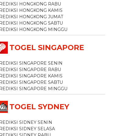
REDIKSI HONGKONG RABU
REDIKSI HONGKONG KAMIS
REDIKSI HONGKONG JUMAT
REDIKSI HONGKONG SABTU
REDIKSI HONGKONG MINGGU
TOGEL SINGAPORE
REDIKSI SINGAPORE SENIN
REDIKSI SINGAPORE RABU
REDIKSI SINGAPORE KAMIS
REDIKSI SINGAPORE SABTU
REDIKSI SINGAPORE MINGGU
TOGEL SYDNEY
REDIKSI SIDNEY SENIN
REDIKSI SIDNEY SELASA
REDIKSI SIDNEY RABU