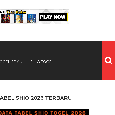
Cari
untuk:
TOGEL SDY
SHIO TOGEL
ABEL SHIO 2026 TERBARU