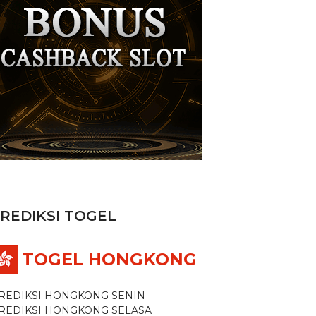
REDIKSI TOGEL
TOGEL HONGKONG
REDIKSI HONGKONG SENIN
REDIKSI HONGKONG SELASA