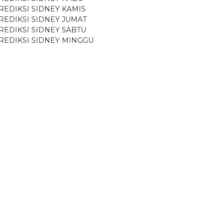
REDIKSI SIDNEY KAMIS
REDIKSI SIDNEY JUMAT
REDIKSI SIDNEY SABTU
REDIKSI SIDNEY MINGGU