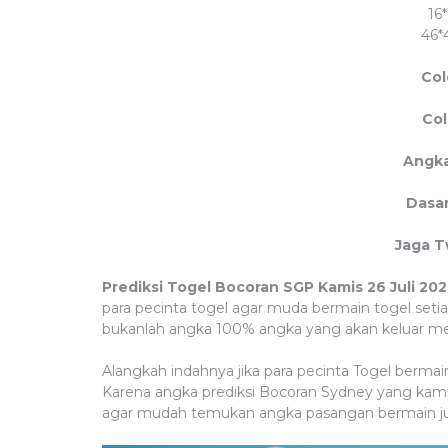
16*
46*
Col
Co
Angka
Dasa
Jaga T
Prediksi Togel Bocoran SGP Kamis 26 Juli 20
para pecinta togel agar muda bermain togel setia
bukanlah angka 100% angka yang akan keluar me
Alangkah indahnya jika para pecinta Togel bermain
Karena angka prediksi Bocoran Sydney yang kam
agar mudah temukan angka pasangan bermain jud