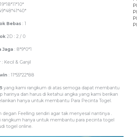
19*18*11*10*
P
49*48*41*40*
P
P
ok Bebas
: 1
P
lok
2D : 2 / 0
 Jaga
: 8*9*0*1
r
: Kecil & Ganjil
win
: 11*55*22*88
25
yang kami rangkum di atas semoga dapat membantu
p harinya dan harus di ketahui angka yang kami berikan
lainkan hanya untuk membantu Para Pecinta Togel.
 degan Feelling sendiri agar tak menyesal nantinya .
i rangkum hanya untuk membantu para pecinta togel
i togel online.