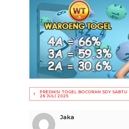
Navigasi
PREDIKSI TOGEL BOCORAN SDY SABTU
26 JULI 2025
pos
Jaka