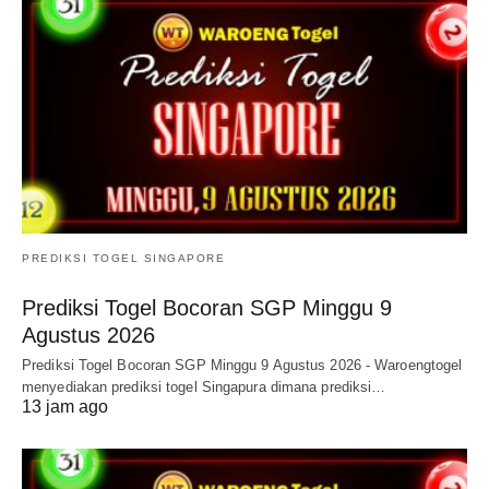
PREDIKSI TOGEL SINGAPORE
Prediksi Togel Bocoran SGP Minggu 9
Agustus 2026
Prediksi Togel Bocoran SGP Minggu 9 Agustus 2026 - Waroengtogel
menyediakan prediksi togel Singapura dimana prediksi…
13 jam ago