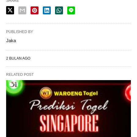
SHARE
PUBLISHED BY
Jaka
2 BULAN AGO
RELATED POST