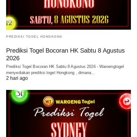
PREDIKSI TOGEL HONGKONG
Prediksi Togel Bocoran HK Sabtu 8 Agustus
2026
Prediksi Togel Bocoran HK Sabtu 8 Agustus 2026 - Waroengtogel
menyediakan prediksi togel Hongkong , dimana…
2 hari ago