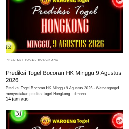
PREDIKSI TOGEL HONGKONG
Prediksi Togel Bocoran HK Minggu 9 Agustus
2026
Prediksi Togel Bocoran HK Minggu 9 Agustus 2026 - Waroengtogel
menyediakan prediksi togel Hongkong , dimana…
14 jam ago