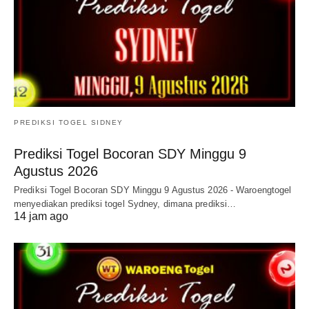
PREDIKSI TOGEL SIDNEY
Prediksi Togel Bocoran SDY Minggu 9
Agustus 2026
Prediksi Togel Bocoran SDY Minggu 9 Agustus 2026 - Waroengtogel
menyediakan prediksi togel Sydney, dimana prediksi…
14 jam ago