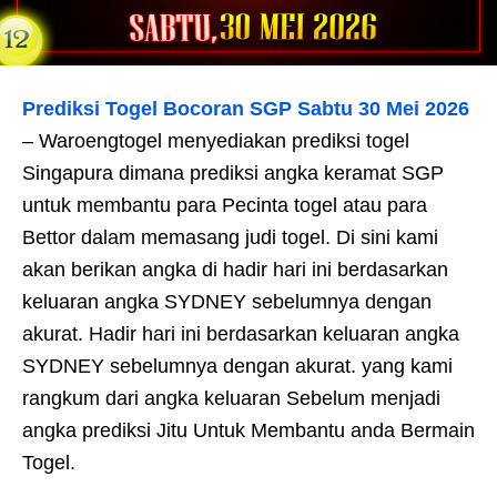
Prediksi Togel Bocoran SGP Sabtu 30 Mei 2026
– Waroengtogel menyediakan prediksi togel
Singapura dimana prediksi angka keramat SGP
untuk membantu para Pecinta togel atau para
Bettor dalam memasang judi togel. Di sini kami
akan berikan angka di hadir hari ini berdasarkan
keluaran angka SYDNEY sebelumnya dengan
akurat. Hadir hari ini berdasarkan keluaran angka
SYDNEY sebelumnya dengan akurat. yang kami
rangkum dari angka keluaran Sebelum menjadi
angka prediksi Jitu Untuk Membantu anda Bermain
Togel.