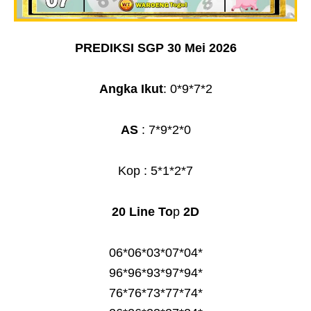
PREDIKSI SGP 30 Mei 2026
Angka Ikut
: 0*9*7*2
AS
: 7*9*2*0
Kop : 5*1*2*7
20 Line To
p
2D
06*06*03*07*04*
96*96*93*97*94*
76*76*73*77*74*