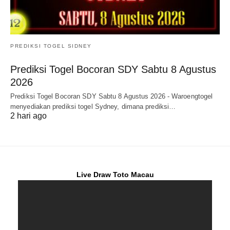
PREDIKSI TOGEL SIDNEY
Prediksi Togel Bocoran SDY Sabtu 8 Agustus
2026
Prediksi Togel Bocoran SDY Sabtu 8 Agustus 2026 - Waroengtogel
menyediakan prediksi togel Sydney, dimana prediksi…
2 hari ago
Live Draw Toto Macau